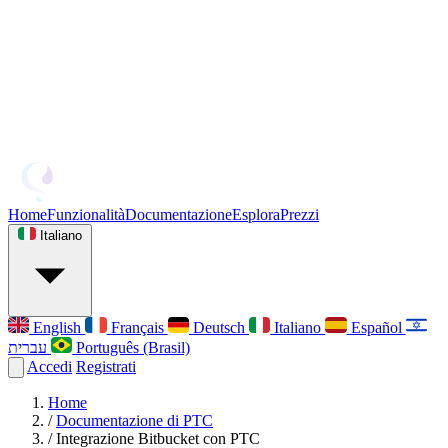
Home
Funzionalità
Documentazione
Esplora
Prezzi
Italiano
English
Français
Deutsch
Italiano
Español
עברית
Português (Brasil)
Accedi
Registrati
Home
/
Documentazione di PTC
/
Integrazione Bitbucket con PTC