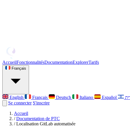
Accueil
Fonctionnalités
Documentation
Explorer
Tarifs
Français
English
Français
Deutsch
Italiano
Español
Se connecter
S'inscrire
Accueil
/
Documentation de PTC
/
Localisation GitLab automatisée