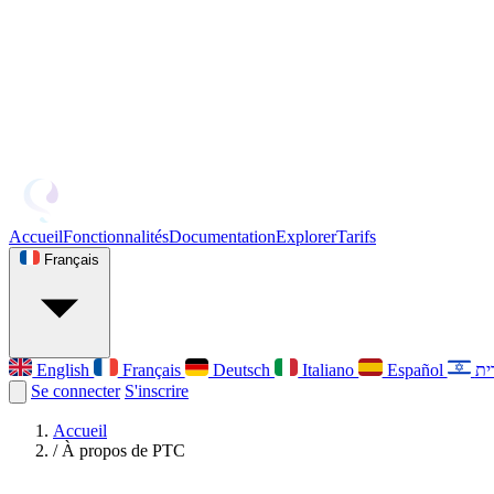
Accueil
Fonctionnalités
Documentation
Explorer
Tarifs
Français
English
Français
Deutsch
Italiano
Español
Se connecter
S'inscrire
Accueil
/
À propos de PTC