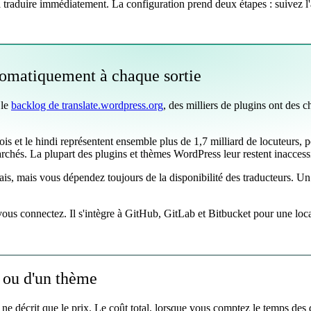
traduire immédiatement. La configuration prend deux étapes : suivez l'a
utomatiquement à chaque sortie
 le
backlog de translate.wordpress.org
, des milliers de plugins ont des c
s et le hindi représentent ensemble plus de 1,7 milliard de locuteurs, p
archés. La plupart des plugins et thèmes WordPress leur restent inaccess
ais, mais vous dépendez toujours de la disponibilité des traducteurs. Un
ous connectez. Il s'intègre à GitHub, GitLab et Bitbucket pour une loca
n ou d'un thème
ne décrit que le prix. Le coût total, lorsque vous comptez le temps des 