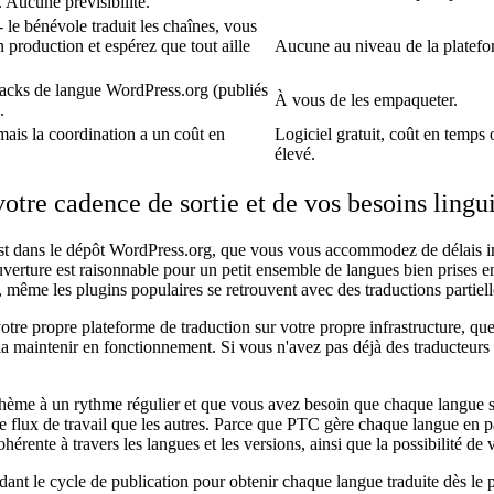
 Aucune prévisibilité.
 le bénévole traduit les chaînes, vous
 production et espérez que tout aille
Aucune au niveau de la platefo
packs de langue WordPress.org (publiés
À vous de les empaqueter.
.
mais la coordination a un coût en
Logiciel gratuit, coût en temps 
élevé.
tre cadence de sortie et de vos besoins lingu
st dans le dépôt WordPress.org, que vous vous accommodez de délais impr
uverture est raisonnable pour un petit ensemble de langues bien prises en
s, même les plugins populaires se retrouvent avec des traductions partie
tre propre plateforme de traduction sur votre propre infrastructure, qu
 la maintenir en fonctionnement. Si vous n'avez pas déjà des traducteurs 
thème à un rythme régulier et que vous avez besoin que chaque langue s
x de travail que les autres. Parce que PTC gère chaque langue en paral
ente à travers les langues et les versions, ainsi que la possibilité de 
t le cycle de publication pour obtenir chaque langue traduite dès le pr