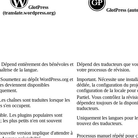
GlotPress
GlotPress (aut
(translate.wordpress
.org)
. Dépend entièrement des bénévoles et
Dépend des traducteurs que vou
aîtrise de la langue.
votre processus de révision.
Soumettez au dépôt WordPress.org et
Important. Nécessite une instal
nes deviennent disponibles
dédiée, la configuration du proje
quement.
configuration de la locale pour
Partiel. Vous contrôlez la révis
es chaînes sont traduites lorsque les
dépendez toujours de la disponi
s s'en occupent.
traducteurs.
ible. Les plugins populaires sont
Uniquement les langues pour le
; les plus petits n'en ont souvent
trouvez des traducteurs.
ouvelle version implique d'attendre à
Processus manuel répété pour c