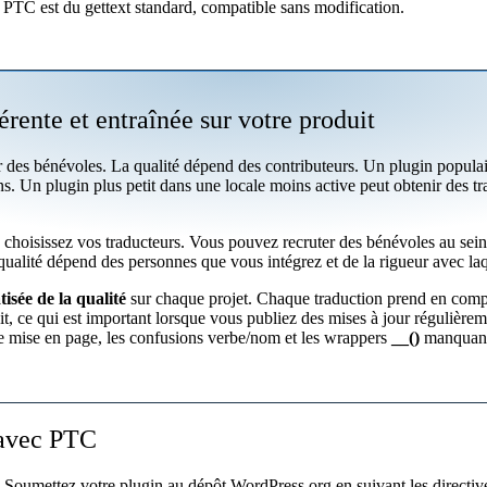
e PTC est du gettext standard, compatible sans modification.
rente et entraînée sur votre produit
r des bénévoles. La qualité dépend des contributeurs. Un plugin popul
. Un plugin plus petit dans une locale moins active peut obtenir des tra
 choisissez vos traducteurs. Vous pouvez recruter des bénévoles au sein
 qualité dépend des personnes que vous intégrez et de la rigueur avec laq
isée de la qualité
sur chaque projet. Chaque traduction prend en compte 
uit, ce qui est important lorsque vous publiez des mises à jour régulièrem
e mise en page, les confusions verbe/nom et les wrappers
__()
manquants
s avec PTC
. Soumettez votre plugin au dépôt WordPress.org en suivant les directi