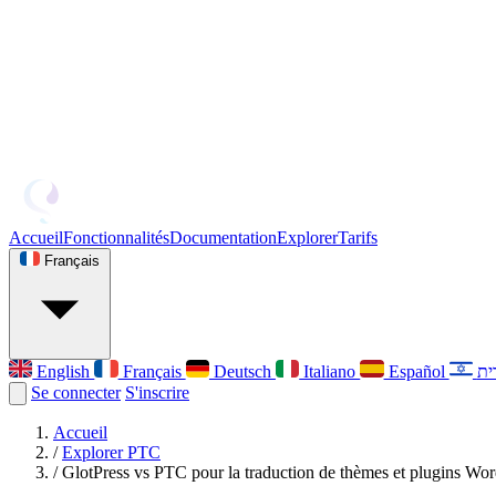
Accueil
Fonctionnalités
Documentation
Explorer
Tarifs
Français
English
Français
Deutsch
Italiano
Español
Se connecter
S'inscrire
Accueil
/
Explorer PTC
/
GlotPress vs PTC pour la traduction de thèmes et plugins Wo