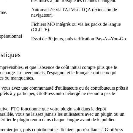
des mises à jour lorsque les chaînes changent.
Automatisée via l'AI Visual QA (extension de
rme.
navigateur).
Fichiers MO intégrés ou via les packs de langue
(CLPTE).
opérationnel
Essai de 30 jours, puis tarification Pay-As-You-Go.
istiques
évisibles, et que l'absence de coût initial compte plus que le
 charge. Le néerlandais, l'espagnol et le français sont ceux qui
lles ou manquantes.
e vous avez une communauté d'utilisateurs ou de contributeurs prêts à
prêts à y participer, GlotPress auto-hébergé ne résoudra pas le
uive. PTC fonctionne que votre plugin soit dans le dépôt
lèle, vous ne laissez jamais les utilisateurs avec un plugin ou un
vérifier le plugin rendu dans chaque langue avant de le publier.
emier jour, puis contribuent les fichiers
.po
résultants à GlotPress