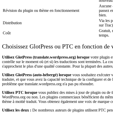
nouveau.
Aucune -
Révision du plugin ou thème en fonctionnement
passez en
bien.
Via les 
Distribution
sur Trac)
Gratuit, 
Coût
temps.
Choisissez GlotPress ou PTC en fonction de vo
Utilisez GlotPress (translate.wordpress.org) lorsque
votre plugin e
contrôle sur le moment où (et si) les traductions sont terminées. La co
s'approchent le plus d'une qualité constante. Pour la plupart des autre
Utilisez GlotPress (auto-hébergé) lorsque
vous souhaitez exécuter vo
traduire, et que vous avez la capacité technique de la configurer et de
problème que translate.wordpress.org n'a pas pu résoudre.
Utilisez PTC lorsque
vous publiez des mises à jour de plugin ou de 
WordPress.org ou non. Les plugins commerciaux bénéficient du même flu
thème à moitié traduit. Vous obtenez également une voix de marque cohér
Utilisez les deux :
De nombreux auteurs de plugins utilisent PTC pendan