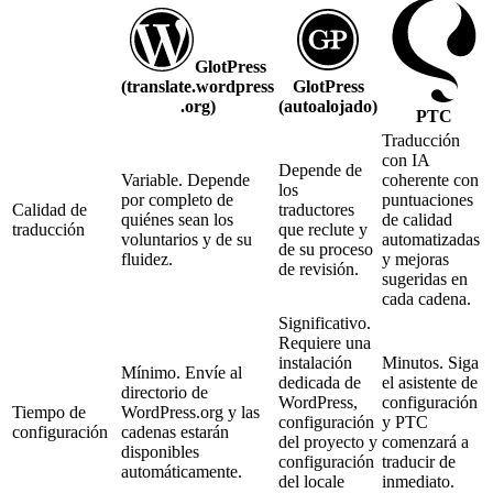
GlotPress
(translate.wordpress
GlotPress
.org)
(autoalojado)
PTC
Traducción
con IA
Depende de
Variable. Depende
coherente con
los
por completo de
puntuaciones
Calidad de
traductores
quiénes sean los
de calidad
traducción
que reclute y
voluntarios y de su
automatizadas
de su proceso
fluidez.
y mejoras
de revisión.
sugeridas en
cada cadena.
Significativo.
Requiere una
instalación
Minutos. Siga
Mínimo. Envíe al
dedicada de
el asistente de
directorio de
WordPress,
configuración
Tiempo de
WordPress.org y las
configuración
y PTC
configuración
cadenas estarán
del proyecto y
comenzará a
disponibles
configuración
traducir de
automáticamente.
del locale
inmediato.