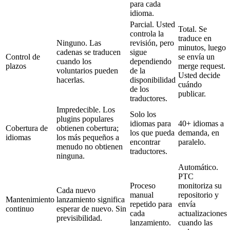
para cada
idioma.
Parcial. Usted
Total. Se
controla la
traduce en
Ninguno. Las
revisión, pero
minutos, luego
cadenas se traducen
sigue
Control de
se envía un
cuando los
dependiendo
plazos
merge request.
voluntarios pueden
de la
Usted decide
hacerlas.
disponibilidad
cuándo
de los
publicar.
traductores.
Impredecible. Los
Solo los
plugins populares
idiomas para
40+ idiomas a
Cobertura de
obtienen cobertura;
los que pueda
demanda, en
idiomas
los más pequeños a
encontrar
paralelo.
menudo no obtienen
traductores.
ninguna.
Automático.
PTC
Proceso
monitoriza su
Cada nuevo
manual
repositorio y
Mantenimiento
lanzamiento significa
repetido para
envía
continuo
esperar de nuevo. Sin
cada
actualizaciones
previsibilidad.
lanzamiento.
cuando las