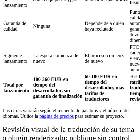
fusio
lanzamiento
Punt
calid
Garantía de
Depende de a quién
auto
Ninguna
calidad
haya reclutado
garan
devo
dine
PTC 
cade
Siguiente
La espera comienza de
El proceso comienza
y env
lanzamiento
nuevo
de nuevo
nue
auto
60-180 EUR en
~61
180-360 EUR en
tiempo del
(tari
Total por
tiempo del
desarrollador, más
trad
lanzamiento
desarrollador, sin
tarifas de
tiem
garantía de finalización
traductores
revis
Las cifras variarán según el recuento de palabras y el número de
idiomas. Utilice la
página de precios
para estimar su proyecto.
Revisión visual de la traducción de su tema
o plugin renderizado: publique sin control