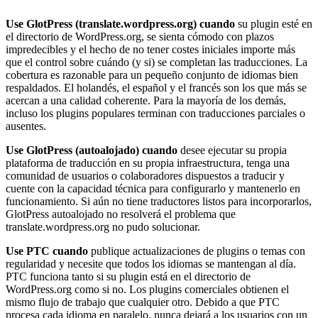
Use GlotPress (translate.wordpress.org) cuando
su plugin esté en
el directorio de WordPress.org, se sienta cómodo con plazos
impredecibles y el hecho de no tener costes iniciales importe más
que el control sobre cuándo (y si) se completan las traducciones. La
cobertura es razonable para un pequeño conjunto de idiomas bien
respaldados. El holandés, el español y el francés son los que más se
acercan a una calidad coherente. Para la mayoría de los demás,
incluso los plugins populares terminan con traducciones parciales o
ausentes.
Use GlotPress (autoalojado) cuando
desee ejecutar su propia
plataforma de traducción en su propia infraestructura, tenga una
comunidad de usuarios o colaboradores dispuestos a traducir y
cuente con la capacidad técnica para configurarlo y mantenerlo en
funcionamiento. Si aún no tiene traductores listos para incorporarlos,
GlotPress autoalojado no resolverá el problema que
translate.wordpress.org no pudo solucionar.
Use PTC cuando
publique actualizaciones de plugins o temas con
regularidad y necesite que todos los idiomas se mantengan al día.
PTC funciona tanto si su plugin está en el directorio de
WordPress.org como si no. Los plugins comerciales obtienen el
mismo flujo de trabajo que cualquier otro. Debido a que PTC
procesa cada idioma en paralelo, nunca dejará a los usuarios con un