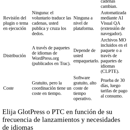
cadenas
cambian.
Ninguna: el
Automatizada
Revisión del
voluntario traduce las
Ninguna a
mediante AI
plugin o tema
cadenas, usted
nivel de
Visual QA
en ejecución
publica y cruza los
plataforma.
(extensión de
dedos.
navegador).
Archivos MO
incluidos en el
A través de paquetes
Depende de
paquete o a
de idiomas de
Distribución
usted
través de
WordPress.org
empaquetarlo.
paquetes de
(publicados en Trac).
idiomas
(CLPTE).
Software
Prueba de 30
Gratuito, pero la
gratuito, alto
días, luego
Coste
coordinación tiene un
coste de
tarifas de pago
coste en tiempo.
tiempo
al consumo.
operativo.
Elija GlotPress o PTC en función de su
frecuencia de lanzamientos y necesidades
de idiomas