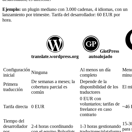
Ejemplo:
un plugin mediano con 3.000 cadenas, 4 idiomas, con un
lanzamiento por trimestre. Tarifa del desarrollador: 60 EUR por
hora.
GlotPress
translate.wordpress.org
autoalojado
Configuración
Al menos un día
Meno
Ninguna
inicial
completo
minu
De semanas a meses; la
Depende de la
Primera
cobertura parcial es
disponibilidad de los
El m
traducción
común
traductores
0 EUR con
voluntarios; tarifas de
Tarifa directa
0 EUR
~46
freelance en caso
contrario
Tiempo del
15-3
desarrollador
2-4 horas coordinando
1-3 horas gestionando
para 
por
con el equipo Polyglots
traductores/plataforma