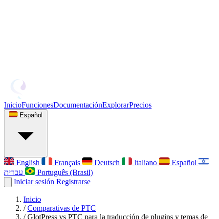
Inicio
Funciones
Documentación
Explorar
Precios
Español
English
Français
Deutsch
Italiano
Español
עברית
Português (Brasil)
Iniciar sesión
Registrarse
Inicio
/
Comparativas de PTC
/
GlotPress vs PTC para la traducción de plugins y temas de