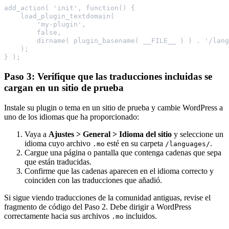
add_action( 'init', function() {
    load_plugin_textdomain(
        'my-plugin',
        false,
        dirname( plugin_basename( __FILE__ ) ) . '/lang
    );
} );
Paso 3: Verifique que las traducciones incluidas se
cargan en un sitio de prueba
Instale su plugin o tema en un sitio de prueba y cambie WordPress a
uno de los idiomas que ha proporcionado:
Vaya a
Ajustes > General > Idioma del sitio
y seleccione un
idioma cuyo archivo
esté en su carpeta
.
.mo
/languages/
Cargue una página o pantalla que contenga cadenas que sepa
que están traducidas.
Confirme que las cadenas aparecen en el idioma correcto y
coinciden con las traducciones que añadió.
Si sigue viendo traducciones de la comunidad antiguas, revise el
fragmento de código del Paso 2. Debe dirigir a WordPress
correctamente hacia sus archivos
incluidos.
.mo