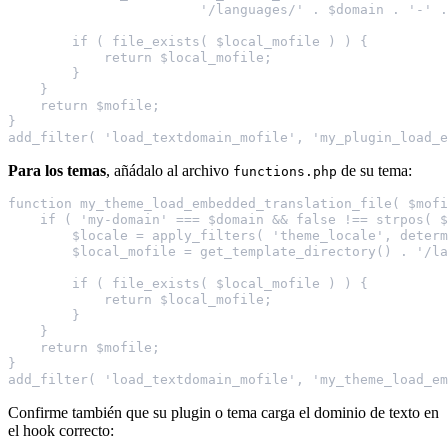
                        '/languages/' . $domain . '-' .
        if ( file_exists( $local_mofile ) ) {
            return $local_mofile;
        }
    }
    return $mofile;
}
add_filter( 'load_textdomain_mofile', 'my_plugin_load_e
Para los temas
, añádalo al archivo
de su tema:
functions.php
function my_theme_load_embedded_translation_file( $mofi
    if ( 'my-domain' === $domain && false !== strpos( $
        $locale = apply_filters( 'theme_locale', determ
        $local_mofile = get_template_directory() . '/la
        if ( file_exists( $local_mofile ) ) {
            return $local_mofile;
        }
    }
    return $mofile;
}
add_filter( 'load_textdomain_mofile', 'my_theme_load_e
Confirme también que su plugin o tema carga el dominio de texto en
el hook correcto: