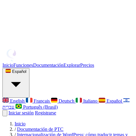
Inicio
Funciones
Documentación
Explorar
Precios
Español
English
Français
Deutsch
Italiano
Español
עברית
Português (Brasil)
Iniciar sesión
Registrarse
Inicio
/
Documentación de PTC
/
Internacionalización de WordPress: cómo traducir temas y