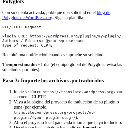
Polyglots
Con su cuenta activada, publique una solicitud en el
blog de
Polyglots de WordPress.org
. Siga su plantilla:
PTE/CLPTE Request

Plugin URL: https://wordpress.org/plugins/my-plugin/

Authors / Editors: @your-wp-username

Recibirá una notificación cuando se apruebe su solicitud.
Tiempo estimado:
~1 día (el equipo global de Polyglots revisa las
solicitudes por lotes).
Paso 3: Importe los archivos .po traducidos
Inicie sesión en
con
https://translate.wordpress.org/
su cuenta CLPTE.
Vaya a la página del proyecto de traducción de su plugin o
tema (por ejemplo,
translate.wordpress.org/projects/wp-
).
plugins/{your-plugin-slug}/
Abra el proyecto local para cada idioma que haya traducido.
Desplácese hacia abajo y haga clic en
Importar