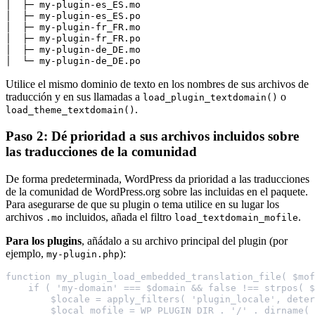
│  ├─ my-plugin-es_ES.mo

│  ├─ my-plugin-es_ES.po

│  ├─ my-plugin-fr_FR.mo

│  ├─ my-plugin-fr_FR.po

│  ├─ my-plugin-de_DE.mo

Utilice el mismo dominio de texto en los nombres de sus archivos de
traducción y en sus llamadas a
o
load_plugin_textdomain()
.
load_theme_textdomain()
Paso 2: Dé prioridad a sus archivos incluidos sobre
las traducciones de la comunidad
De forma predeterminada, WordPress da prioridad a las traducciones
de la comunidad de WordPress.org sobre las incluidas en el paquete.
Para asegurarse de que su plugin o tema utilice en su lugar los
archivos
incluidos, añada el filtro
.
.mo
load_textdomain_mofile
Para los plugins
, añádalo a su archivo principal del plugin (por
ejemplo,
):
my-plugin.php
function my_plugin_load_embedded_translation_file( $mof
    if ( 'my-domain' === $domain && false !== strpos( $
        $locale = apply_filters( 'plugin_locale', deter
        $local_mofile = WP_PLUGIN_DIR . '/' . dirname( 