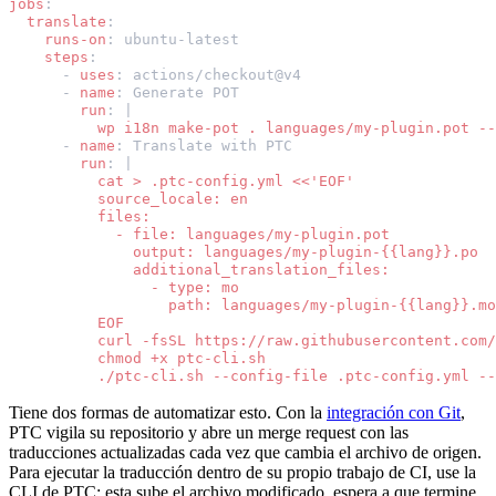
jobs
:
translate
:
runs-on
:
ubuntu-latest
steps
:
-
uses
:
actions/checkout@v4
-
name
:
Generate POT
run
:
|
wp i18n make-pot . languages/my-plugin.pot --
-
name
:
Translate with PTC
run
:
|
cat > .ptc-config.yml <<'EOF'
source_locale: en
files:
- file: languages/my-plugin.pot
output: languages/my-plugin-{{lang}}.po
additional_translation_files:
- type: mo
path: languages/my-plugin-{{lang}}.mo
EOF
curl -fsSL https://raw.githubusercontent.com/
chmod +x ptc-cli.sh
./ptc-cli.sh --config-file .ptc-config.yml --
Tiene dos formas de automatizar esto. Con la
integración con Git
,
PTC vigila su repositorio y abre un merge request con las
traducciones actualizadas cada vez que cambia el archivo de origen.
Para ejecutar la traducción dentro de su propio trabajo de CI, use la
CLI de PTC: esta sube el archivo modificado, espera a que termine