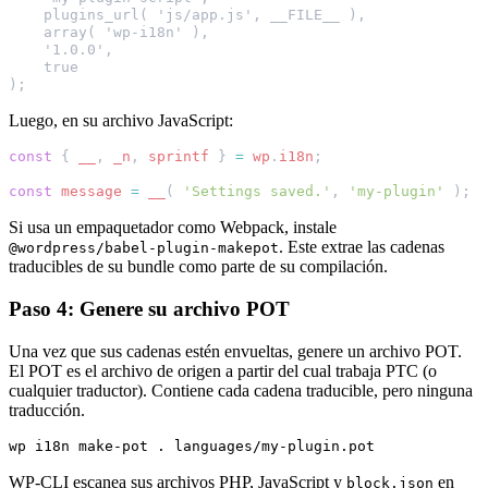
    plugins_url( 'js/app.js', __FILE__ ),
    array( 'wp-i18n' ),
    '1.0.0',
    true
);
Luego, en su archivo JavaScript:
const
{
__
,
_n
,
sprintf
}
=
wp
.
i18n
;
const
message
=
__
(
'Settings saved.'
,
'my-plugin'
);
Si usa un empaquetador como Webpack, instale
. Este extrae las cadenas
@wordpress/babel-plugin-makepot
traducibles de su bundle como parte de su compilación.
Paso 4: Genere su archivo POT
Una vez que sus cadenas estén envueltas, genere un archivo POT.
El POT es el archivo de origen a partir del cual trabaja PTC (o
cualquier traductor). Contiene cada cadena traducible, pero ninguna
traducción.
wp
i18n
make-pot
.
languages/my-plugin.pot
WP-CLI escanea sus archivos PHP, JavaScript y
en
block.json