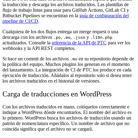
la traducción y descarga los archivos traducidos. Las plantillas de
flujo de trabajo listas para usar para GitHub Actions, GitLab CI y
Bitbucket Pipelines se encuentran en la
guía de configuración del
pipeline de CI/CD
.
Cualquiera de los dos flujos entrega un merge request o una
descarga con los archivos
,
,
y
.po
.mo
.json
.l10n.php
actualizados. Consulte la
referencia de la API de PTC
para ver los
webhooks y la API REST completos.
Si hace un commit de los archivos
en su repositorio depende de
.mo
la política del equipo. Muchos plugins los generan en el momento
del lanzamiento. La integración de CI de PTC los produce en cada
ejecución de traducción. Añádalos al repositorio solo si desea tener
los archivos traducidos en el historial de versiones.
Carga de traducciones en WordPress
Con los archivos traducidos en mano, colóquelos correctamente e
indique a WordPress dónde encontrarlos. El nombre del archivo es
lo primero. WordPress busca los archivos de traducción usando un
patrón de nomenclatura específico. Un nombre de archivo que no
coincida significa que el archivo no se cargará.