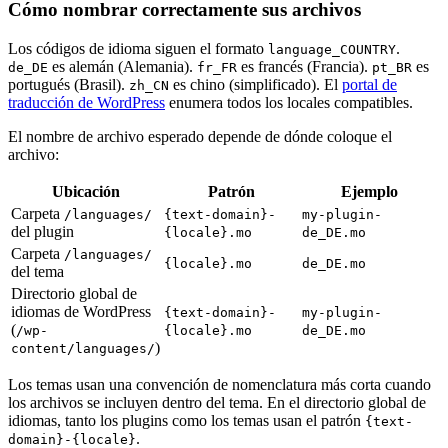
Cómo nombrar correctamente sus archivos
Los códigos de idioma siguen el formato
.
language_COUNTRY
es alemán (Alemania).
es francés (Francia).
es
de_DE
fr_FR
pt_BR
portugués (Brasil).
es chino (simplificado). El
portal de
zh_CN
traducción de WordPress
enumera todos los locales compatibles.
El nombre de archivo esperado depende de dónde coloque el
archivo:
Ubicación
Patrón
Ejemplo
Carpeta
/languages/
{text-domain}-
my-plugin-
del plugin
{locale}.mo
de_DE.mo
Carpeta
/languages/
{locale}.mo
de_DE.mo
del tema
Directorio global de
idiomas de WordPress
{text-domain}-
my-plugin-
(
/wp-
{locale}.mo
de_DE.mo
)
content/languages/
Los temas usan una convención de nomenclatura más corta cuando
los archivos se incluyen dentro del tema. En el directorio global de
idiomas, tanto los plugins como los temas usan el patrón
{text-
.
domain}-{locale}