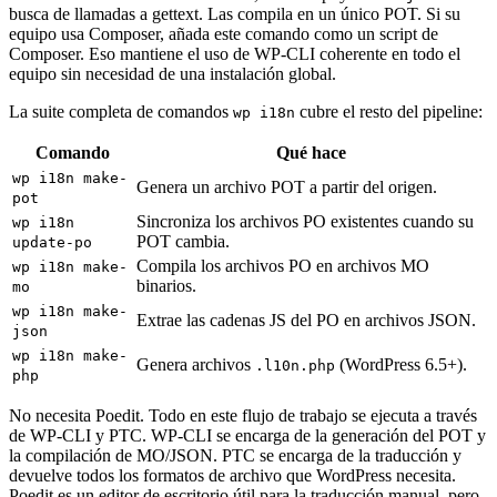
busca de llamadas a gettext. Las compila en un único POT. Si su
equipo usa Composer, añada este comando como un script de
Composer. Eso mantiene el uso de WP-CLI coherente en todo el
equipo sin necesidad de una instalación global.
La suite completa de comandos
cubre el resto del pipeline:
wp i18n
Comando
Qué hace
wp i18n make-
Genera un archivo POT a partir del origen.
pot
Sincroniza los archivos PO existentes cuando su
wp i18n
POT cambia.
update-po
Compila los archivos PO en archivos MO
wp i18n make-
binarios.
mo
wp i18n make-
Extrae las cadenas JS del PO en archivos JSON.
json
wp i18n make-
Genera archivos
(WordPress 6.5+).
.l10n.php
php
No necesita Poedit. Todo en este flujo de trabajo se ejecuta a través
de WP-CLI y PTC. WP-CLI se encarga de la generación del POT y
la compilación de MO/JSON. PTC se encarga de la traducción y
devuelve todos los formatos de archivo que WordPress necesita.
Poedit es un editor de escritorio útil para la traducción manual, pero