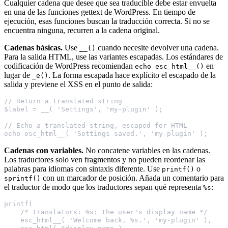
Cualquier cadena que desee que sea traducible debe estar envuelta
en una de las funciones gettext de WordPress. En tiempo de
ejecución, esas funciones buscan la traducción correcta. Si no se
encuentra ninguna, recurren a la cadena original.
Cadenas básicas.
Use
cuando necesite devolver una cadena.
__()
Para la salida HTML, use las variantes escapadas. Los estándares de
codificación de WordPress recomiendan
en
echo esc_html__()
lugar de
. La forma escapada hace explícito el escapado de la
_e()
salida y previene el XSS en el punto de salida:
// Return a translated string
$label = __( 'Settings', 'my-plugin' );
// Echo a translated string, escaped for HTML
echo esc_html__( 'Settings saved.', 'my-plugin' );
Cadenas con variables.
No concatene variables en las cadenas.
Los traductores solo ven fragmentos y no pueden reordenar las
palabras para idiomas con sintaxis diferente. Use
o
printf()
con un marcador de posición. Añada un comentario para
sprintf()
el traductor de modo que los traductores sepan qué representa
:
%s
printf(
    /* translators: %s: the user's display name */
    esc_html__( 'Welcome back, %s.', 'my-plugin' ),