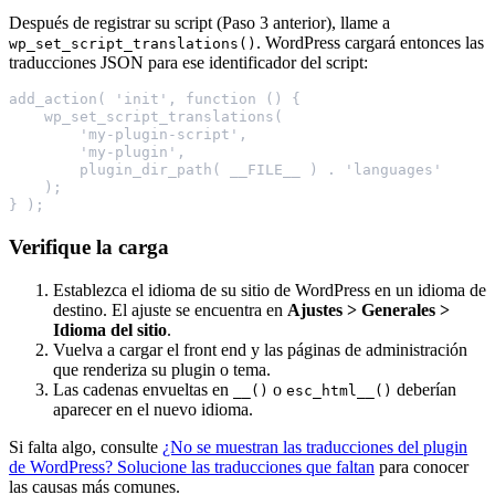
Después de registrar su script (Paso 3 anterior), llame a
. WordPress cargará entonces las
wp_set_script_translations()
traducciones JSON para ese identificador del script:
add_action( 'init', function () {
    wp_set_script_translations(
        'my-plugin-script',
        'my-plugin',
        plugin_dir_path( __FILE__ ) . 'languages'
    );
} );
Verifique la carga
Establezca el idioma de su sitio de WordPress en un idioma de
destino. El ajuste se encuentra en
Ajustes > Generales >
Idioma del sitio
.
Vuelva a cargar el front end y las páginas de administración
que renderiza su plugin o tema.
Las cadenas envueltas en
o
deberían
__()
esc_html__()
aparecer en el nuevo idioma.
Si falta algo, consulte
¿No se muestran las traducciones del plugin
de WordPress? Solucione las traducciones que faltan
para conocer
las causas más comunes.