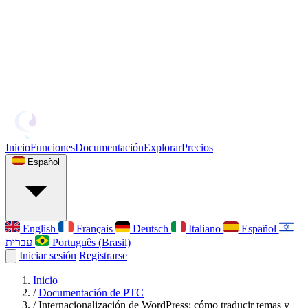
Inicio
Funciones
Documentación
Explorar
Precios
Español
English
Français
Deutsch
Italiano
Español
עברית
Português (Brasil)
Iniciar sesión
Registrarse
Inicio
/
Documentación de PTC
/
Internacionalización de WordPress: cómo traducir temas y