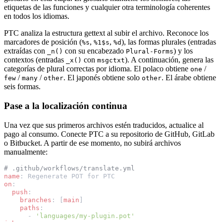
etiquetas de las funciones y cualquier otra terminología coherentes
en todos los idiomas.
PTC analiza la estructura gettext al subir el archivo. Reconoce los
marcadores de posición (
,
,
), las formas plurales (entradas
%s
%1$s
%d
extraídas con
con su encabezado
) y los
_n()
Plural-Forms
contextos (entradas
con
). A continuación, genera las
_x()
msgctxt
categorías de plural correctas por idioma. El polaco obtiene
/
one
/
/
. El japonés obtiene solo
. El árabe obtiene
few
many
other
other
seis formas.
Pase a la localización continua
Una vez que sus primeros archivos estén traducidos, actualice al
pago al consumo. Conecte PTC a su repositorio de GitHub, GitLab
o Bitbucket. A partir de ese momento, no subirá archivos
manualmente:
# .github/workflows/translate.yml
name
:
Regenerate POT for PTC
on
:
push
:
branches
:
[
main
]
paths
:
-
'languages/my-plugin.pot'