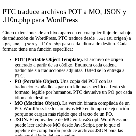
PTC traduce archivos POT a MO, JSON y
.l10n.php para WordPress
Cinco extensiones de archivo aparecen en cualquier flujo de trabajo
de traducción de WordPress. PTC traduce desde
(su origen) a
.pot
,
,
y
para cada idioma de destino. Cada
.po
.mo
.json
.l10n.php
formato tiene una función específica:
POT (Portable Object Template).
El archivo de origen
generado a partir de su código. Enumera cada cadena
traducible sin traducciones adjuntas. Usted se lo entrega a
PTC.
PO (Portable Object).
Una copia del POT con las
traducciones añadidas para un idioma específico. Texto sin
formato, legible por humanos. PTC devuelve un PO por cada
idioma de destino.
MO (Machine Object).
La versión binaria compilada de un
PO. WordPress lee los archivos MO en tiempo de ejecución
porque se cargan más rápido que el texto de un PO.
JSON.
El equivalente de MO en JavaScript. WordPress no
puede leer archivos MO desde JavaScript, por lo que el
pipeline de compilación produce archivos JSON para las
cadenas del lado del navegador.