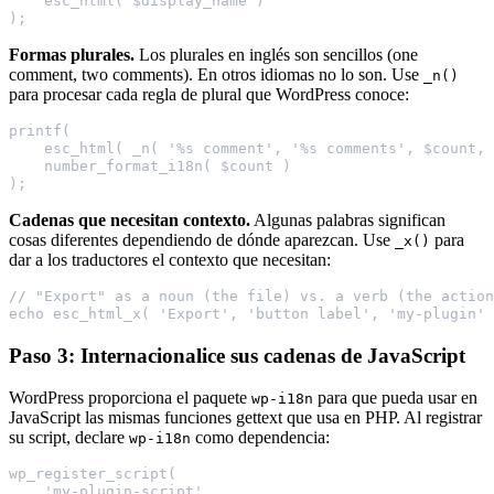
    esc_html( $display_name )
);
Formas plurales.
Los plurales en inglés son sencillos (one
comment, two comments). En otros idiomas no lo son. Use
_n()
para procesar cada regla de plural que WordPress conoce:
printf(
    esc_html( _n( '%s comment', '%s comments', $count, 
    number_format_i18n( $count )
);
Cadenas que necesitan contexto.
Algunas palabras significan
cosas diferentes dependiendo de dónde aparezcan. Use
para
_x()
dar a los traductores el contexto que necesitan:
// "Export" as a noun (the file) vs. a verb (the action
echo esc_html_x( 'Export', 'button label', 'my-plugin' 
Paso 3: Internacionalice sus cadenas de JavaScript
WordPress proporciona el paquete
para que pueda usar en
wp-i18n
JavaScript las mismas funciones gettext que usa en PHP. Al registrar
su script, declare
como dependencia:
wp-i18n
wp_register_script(
    'my-plugin-script',