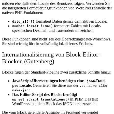
müssen ebenfalls dem Locale des Benutzers folgen. Verwenden Sie
die integrierten Formatierungsfunktionen von WordPress anstelle der
nativen PHP-Funktionen:
formatiert Daten gemäß dem aktiven Locale.
date_i18n()
formatiert Zahlen mit Locale-
number_format_i18n()
spezifischen Dezimal- und Tausendertrennzeichen.
Diese Funktionen sind nicht Teil des Übersetzungsdatei-Workflows.
Sie sind wichtig für ein vollständig lokalisiertes Erlebnis.
Internationalisierung von Block-Editor-
Blöcken (Gutenberg)
Blöcke fügen der Standard-Pipeline zwei zusätzliche Schritte hinzu:
JavaScript-Übersetzungen benötigen eine
-Datei
.json
pro Locale.
Generieren Sie diese aus der
mit
.po
wp i18n
.
make-json
Das Editor-Skript des Blocks benötigt
in PHP.
Das teilt
wp_set_script_translations()
WordPress mit, dem Block das JSON bereitzustellen.
Die vom Block gerenderte Ausgabe im Frontend verwendet