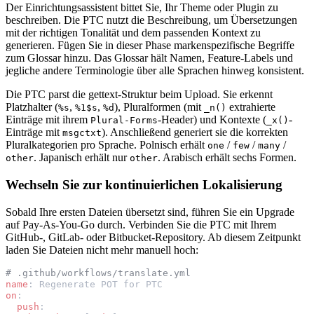
Der Einrichtungsassistent bittet Sie, Ihr Theme oder Plugin zu
beschreiben. Die PTC nutzt die Beschreibung, um Übersetzungen
mit der richtigen Tonalität und dem passenden Kontext zu
generieren. Fügen Sie in dieser Phase markenspezifische Begriffe
zum Glossar hinzu. Das Glossar hält Namen, Feature-Labels und
jegliche andere Terminologie über alle Sprachen hinweg konsistent.
Die PTC parst die gettext-Struktur beim Upload. Sie erkennt
Platzhalter (
,
,
), Pluralformen (mit
extrahierte
%s
%1$s
%d
_n()
Einträge mit ihrem
-Header) und Kontexte (
-
Plural-Forms
_x()
Einträge mit
). Anschließend generiert sie die korrekten
msgctxt
Pluralkategorien pro Sprache. Polnisch erhält
/
/
/
one
few
many
. Japanisch erhält nur
. Arabisch erhält sechs Formen.
other
other
Wechseln Sie zur kontinuierlichen Lokalisierung
Sobald Ihre ersten Dateien übersetzt sind, führen Sie ein Upgrade
auf Pay-As-You-Go durch. Verbinden Sie die PTC mit Ihrem
GitHub-, GitLab- oder Bitbucket-Repository. Ab diesem Zeitpunkt
laden Sie Dateien nicht mehr manuell hoch:
# .github/workflows/translate.yml
name
:
Regenerate POT for PTC
on
:
push
: