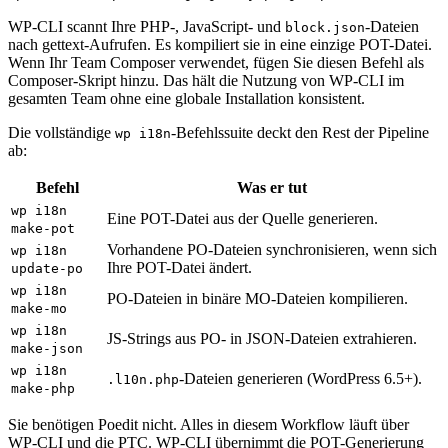
WP-CLI scannt Ihre PHP-, JavaScript- und
-Dateien
block.json
nach gettext-Aufrufen. Es kompiliert sie in eine einzige POT-Datei.
Wenn Ihr Team Composer verwendet, fügen Sie diesen Befehl als
Composer-Skript hinzu. Das hält die Nutzung von WP-CLI im
gesamten Team ohne eine globale Installation konsistent.
Die vollständige
-Befehlssuite deckt den Rest der Pipeline
wp i18n
ab:
Befehl
Was er tut
wp i18n
Eine POT-Datei aus der Quelle generieren.
make-pot
Vorhandene PO-Dateien synchronisieren, wenn sich
wp i18n
Ihre POT-Datei ändert.
update-po
wp i18n
PO-Dateien in binäre MO-Dateien kompilieren.
make-mo
wp i18n
JS-Strings aus PO- in JSON-Dateien extrahieren.
make-json
wp i18n
-Dateien generieren (WordPress 6.5+).
.l10n.php
make-php
Sie benötigen Poedit nicht. Alles in diesem Workflow läuft über
WP-CLI und die PTC. WP-CLI übernimmt die POT-Generierung