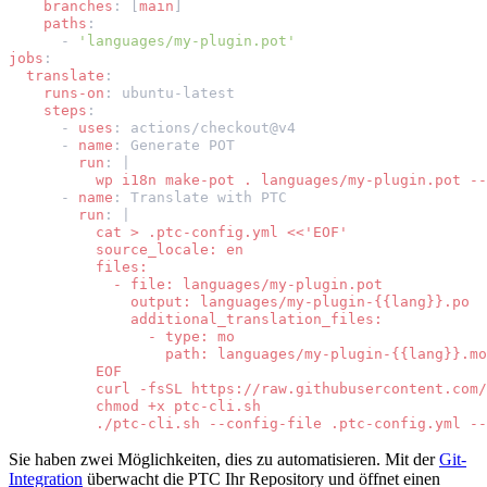
branches
:
[
main
]
paths
:
-
'languages/my-plugin.pot'
jobs
:
translate
:
runs-on
:
ubuntu-latest
steps
:
-
uses
:
actions/checkout@v4
-
name
:
Generate POT
run
:
|
wp i18n make-pot . languages/my-plugin.pot --
-
name
:
Translate with PTC
run
:
|
cat > .ptc-config.yml <<'EOF'
source_locale: en
files:
- file: languages/my-plugin.pot
output: languages/my-plugin-{{lang}}.po
additional_translation_files:
- type: mo
path: languages/my-plugin-{{lang}}.mo
EOF
curl -fsSL https://raw.githubusercontent.com/
chmod +x ptc-cli.sh
./ptc-cli.sh --config-file .ptc-config.yml --
Sie haben zwei Möglichkeiten, dies zu automatisieren. Mit der
Git-
Integration
überwacht die PTC Ihr Repository und öffnet einen