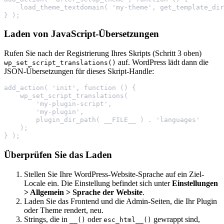
    load_theme_textdomain( 'my-theme', get_template_dir
} );
Laden von JavaScript-Übersetzungen
Rufen Sie nach der Registrierung Ihres Skripts (Schritt 3 oben)
auf. WordPress lädt dann die
wp_set_script_translations()
JSON-Übersetzungen für dieses Skript-Handle:
add_action( 'init', function () {
    wp_set_script_translations(
        'my-plugin-script',
        'my-plugin',
        plugin_dir_path( __FILE__ ) . 'languages'
    );
} );
Überprüfen Sie das Laden
Stellen Sie Ihre WordPress-Website-Sprache auf ein Ziel-
Locale ein. Die Einstellung befindet sich unter
Einstellungen
> Allgemein > Sprache der Website
.
Laden Sie das Frontend und die Admin-Seiten, die Ihr Plugin
oder Theme rendert, neu.
Strings, die in
oder
gewrappt sind,
__()
esc_html__()