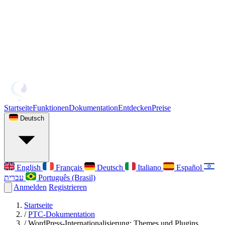
Startseite
Funktionen
Dokumentation
Entdecken
Preise
Deutsch
English
Français
Deutsch
Italiano
Español
עברית
Português (Brasil)
Anmelden
Registrieren
Startseite
/
PTC-Dokumentation
/
WordPress-Internationalisierung: Themes und Plugins