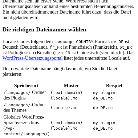
Dateiname steht an erster Stelle. WordPress sucht nach
Übersetzungsdateien anhand eines bestimmten Benennungsmusters.
Ein nicht übereinstimmender Dateiname führt dazu, dass die Datei
nicht geladen wird.
Die richtigen Dateinamen wählen
Locale-Codes folgen dem
-Format.
ist
language_COUNTRY
de_DE
Deutsch (Deutschland).
ist Französisch (Frankreich).
fr_FR
pt_BR
ist Portugiesisch (Brasilien).
ist Chinesisch (vereinfacht). Das
zh_CN
WordPress-Übersetzungsportal
listet jedes unterstützte Locale auf.
Der erwartete Dateiname hängt davon ab, wo Sie die Datei
platzieren:
Speicherort
Muster
Beispiel
-Ordner
/languages/
{text-domain}-
my-plugin-
des Plugins
{locale}.mo
de_DE.mo
-Ordner
/languages/
{locale}.mo
de_DE.mo
des Themes
Globales WordPress-
Sprachverzeichnis
{text-domain}-
my-plugin-
(
/wp-
{locale}.mo
de_DE.mo
)
content/languages/