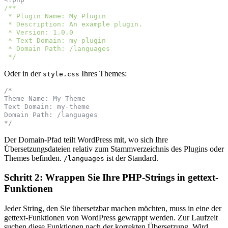
/**
 * Plugin Name: My Plugin
 * Description: An example plugin.
 * Version: 1.0.0
 * Text Domain: my-plugin
 * Domain Path: /languages
 */
Oder in der
Ihres Themes:
style.css
/*
Theme Name: My Theme
Text Domain: my-theme
Domain Path: /languages
*/
Der Domain-Pfad teilt WordPress mit, wo sich Ihre
Übersetzungsdateien relativ zum Stammverzeichnis des Plugins oder
Themes befinden.
ist der Standard.
/languages
Schritt 2: Wrappen Sie Ihre PHP-Strings in gettext-
Funktionen
Jeder String, den Sie übersetzbar machen möchten, muss in eine der
gettext-Funktionen von WordPress gewrappt werden. Zur Laufzeit
suchen diese Funktionen nach der korrekten Übersetzung. Wird