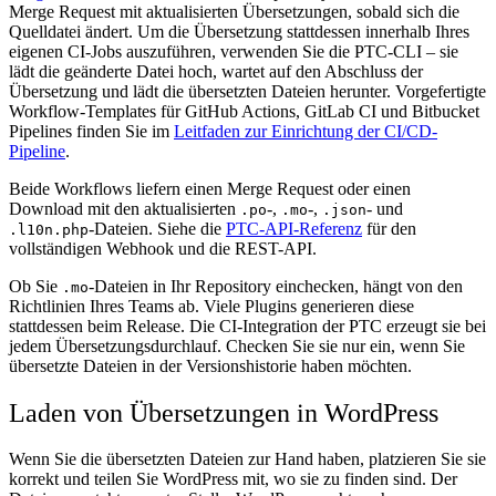
Merge Request mit aktualisierten Übersetzungen, sobald sich die
Quelldatei ändert. Um die Übersetzung stattdessen innerhalb Ihres
eigenen CI-Jobs auszuführen, verwenden Sie die PTC-CLI – sie
lädt die geänderte Datei hoch, wartet auf den Abschluss der
Übersetzung und lädt die übersetzten Dateien herunter. Vorgefertigte
Workflow-Templates für GitHub Actions, GitLab CI und Bitbucket
Pipelines finden Sie im
Leitfaden zur Einrichtung der CI/CD-
Pipeline
.
Beide Workflows liefern einen Merge Request oder einen
Download mit den aktualisierten
-,
-,
- und
.po
.mo
.json
-Dateien. Siehe die
PTC-API-Referenz
für den
.l10n.php
vollständigen Webhook und die REST-API.
Ob Sie
-Dateien in Ihr Repository einchecken, hängt von den
.mo
Richtlinien Ihres Teams ab. Viele Plugins generieren diese
stattdessen beim Release. Die CI-Integration der PTC erzeugt sie bei
jedem Übersetzungsdurchlauf. Checken Sie sie nur ein, wenn Sie
übersetzte Dateien in der Versionshistorie haben möchten.
Laden von Übersetzungen in WordPress
Wenn Sie die übersetzten Dateien zur Hand haben, platzieren Sie sie
korrekt und teilen Sie WordPress mit, wo sie zu finden sind. Der