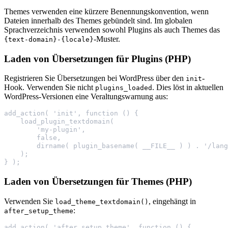
Themes verwenden eine kürzere Benennungskonvention, wenn
Dateien innerhalb des Themes gebündelt sind. Im globalen
Sprachverzeichnis verwenden sowohl Plugins als auch Themes das
-Muster.
{text-domain}-{locale}
Laden von Übersetzungen für Plugins (PHP)
Registrieren Sie Übersetzungen bei WordPress über den
-
init
Hook. Verwenden Sie nicht
. Dies löst in aktuellen
plugins_loaded
WordPress-Versionen eine Veraltungswarnung aus:
add_action( 'init', function () {
    load_plugin_textdomain(
        'my-plugin',
        false,
        dirname( plugin_basename( __FILE__ ) ) . '/lang
    );
} );
Laden von Übersetzungen für Themes (PHP)
Verwenden Sie
, eingehängt in
load_theme_textdomain()
:
after_setup_theme
add_action( 'after_setup_theme', function () {