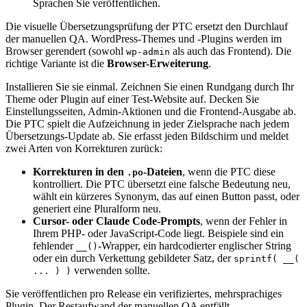
Sprachen Sie veröffentlichen.
Die visuelle Übersetzungsprüfung der PTC ersetzt den Durchlauf
der manuellen QA. WordPress-Themes und -Plugins werden im
Browser gerendert (sowohl
als auch das Frontend). Die
wp-admin
richtige Variante ist die
Browser-Erweiterung
.
Installieren Sie sie einmal. Zeichnen Sie einen Rundgang durch Ihr
Theme oder Plugin auf einer Test-Website auf. Decken Sie
Einstellungsseiten, Admin-Aktionen und die Frontend-Ausgabe ab.
Die PTC spielt die Aufzeichnung in jeder Zielsprache nach jedem
Übersetzungs-Update ab. Sie erfasst jeden Bildschirm und meldet
zwei Arten von Korrekturen zurück:
Korrekturen in den
-Dateien
, wenn die PTC diese
.po
kontrolliert. Die PTC übersetzt eine falsche Bedeutung neu,
wählt ein kürzeres Synonym, das auf einen Button passt, oder
generiert eine Pluralform neu.
Cursor- oder Claude Code-Prompts
, wenn der Fehler in
Ihrem PHP- oder JavaScript-Code liegt. Beispiele sind ein
fehlender
-Wrapper, ein hardcodierter englischer String
__()
oder ein durch Verkettung gebildeter Satz, der
sprintf( __(
verwenden sollte.
... ) )
Sie veröffentlichen pro Release ein verifiziertes, mehrsprachiges
Plugin. Der Restaufwand der manuellen QA entfällt.