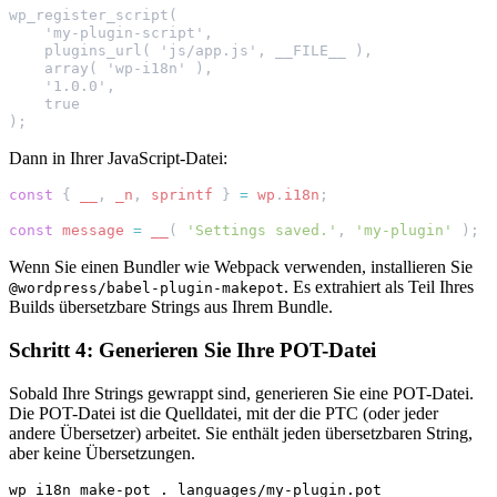
wp_register_script(
    'my-plugin-script',
    plugins_url( 'js/app.js', __FILE__ ),
    array( 'wp-i18n' ),
    '1.0.0',
    true
);
Dann in Ihrer JavaScript-Datei:
const
{
__
,
_n
,
sprintf
}
=
wp
.
i18n
;
const
message
=
__
(
'Settings saved.'
,
'my-plugin'
);
Wenn Sie einen Bundler wie Webpack verwenden, installieren Sie
. Es extrahiert als Teil Ihres
@wordpress/babel-plugin-makepot
Builds übersetzbare Strings aus Ihrem Bundle.
Schritt 4: Generieren Sie Ihre POT-Datei
Sobald Ihre Strings gewrappt sind, generieren Sie eine POT-Datei.
Die POT-Datei ist die Quelldatei, mit der die PTC (oder jeder
andere Übersetzer) arbeitet. Sie enthält jeden übersetzbaren String,
aber keine Übersetzungen.
wp
i18n
make-pot
.
languages/my-plugin.pot