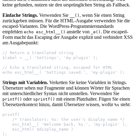
keine gefunden, nutzen sie den ursprünglichen String als Fallback.
Einfache Strings.
Verwenden Sie
, wenn Sie einen String
__()
zurückgeben müssen. Für die HTML-Ausgabe verwenden Sie die
escaped-Varianten. Die WordPress-Programmierstandards
empfehlen
anstelle von
. Die escaped-
echo esc_html__()
_e()
Form macht das Escaping der Ausgabe explizit und verhindert XSS
am Ausgabepunkt:
// Return a translated string
$label = __( 'Settings', 'my-plugin' );
// Echo a translated string, escaped for HTML
echo esc_html__( 'Settings saved.', 'my-plugin' );
Strings mit Variablen.
Verketten Sie keine Variablen in Strings.
Übersetzer sehen nur Fragmente und können Wörter für Sprachen
mit unterschiedlicher Syntax nicht umstellen. Verwenden Sie
oder
mit einem Platzhalter. Fügen Sie einen
printf()
sprintf()
Übersetzerkontext hinzu, damit Übersetzer wissen, wofür
steht:
%s
printf(
    /* translators: %s: the user's display name */
    esc_html__( 'Welcome back, %s.', 'my-plugin' ),
    esc_html( $display_name )
);