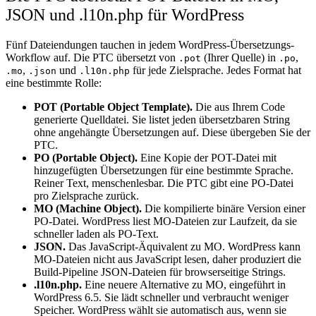
JSON und .l10n.php für WordPress
Fünf Dateiendungen tauchen in jedem WordPress-Übersetzungs-
Workflow auf. Die PTC übersetzt von
(Ihrer Quelle) in
,
.pot
.po
,
und
für jede Zielsprache. Jedes Format hat
.mo
.json
.l10n.php
eine bestimmte Rolle:
POT (Portable Object Template).
Die aus Ihrem Code
generierte Quelldatei. Sie listet jeden übersetzbaren String
ohne angehängte Übersetzungen auf. Diese übergeben Sie der
PTC.
PO (Portable Object).
Eine Kopie der POT-Datei mit
hinzugefügten Übersetzungen für eine bestimmte Sprache.
Reiner Text, menschenlesbar. Die PTC gibt eine PO-Datei
pro Zielsprache zurück.
MO (Machine Object).
Die kompilierte binäre Version einer
PO-Datei. WordPress liest MO-Dateien zur Laufzeit, da sie
schneller laden als PO-Text.
JSON.
Das JavaScript-Äquivalent zu MO. WordPress kann
MO-Dateien nicht aus JavaScript lesen, daher produziert die
Build-Pipeline JSON-Dateien für browserseitige Strings.
.l10n.php.
Eine neuere Alternative zu MO, eingeführt in
WordPress 6.5. Sie lädt schneller und verbraucht weniger
Speicher. WordPress wählt sie automatisch aus, wenn sie