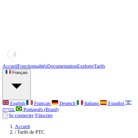
Accueil
Fonctionnalités
Documentation
Explorer
Tarifs
Français
English
Français
Deutsch
Italiano
Español
עברית
Português (Brasil)
Se connecter
S'inscrire
Accueil
/
Tarifs de PTC