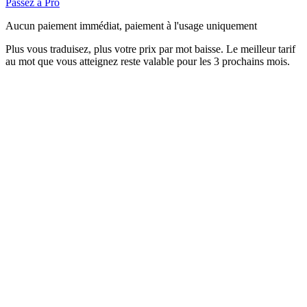
Passez à Pro
Aucun paiement immédiat, paiement à l'usage uniquement
Plus vous traduisez, plus votre prix par mot baisse. Le meilleur tarif
au mot que vous atteignez reste valable pour les 3 prochains mois.
Estimez vos coûts de traduction
Vous ne payez que ce que vous traduisez, et les 500 premiers
mots de chaque mois sont gratuits. Plus vous traduisez, plus
votre prix par mot baisse, et le meilleur tarif au mot que vous
atteignez reste valable pour les 3 prochains mois.
Grille tarifaire Pay-As-You-Go
Votre prix pour 1 000 mots baisse à mesure que votre volume
mensuel cumulé augmente. Le meilleur tarif que vous atteignez
reste valable pour les 3 prochains mois.