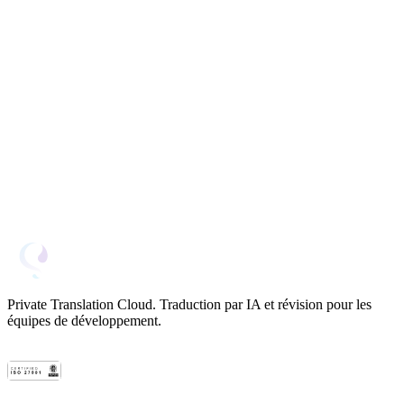
Mots cumulés ce mois-ci
Prix pour 1 000 mots
500
Gratuit
2.500
3,00 €
5.000
2,80 €
15.000
2,40 €
37.500
2,00 €
100.000
1,60 €
375.000
1,20 €
1.000.000
1,00 €
2.500.000
0,80 €
12.500.000
0,40 €
Private Translation Cloud. Traduction par IA et révision pour les
équipes de développement.