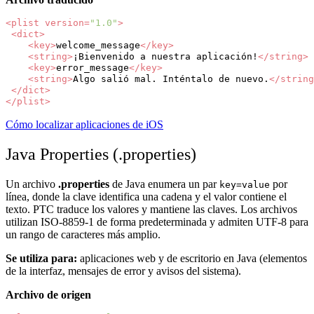
<plist
version=
"1.0"
>
<dict>
<key>
welcome_message
</key>
<string>
¡Bienvenido
a
nuestra
aplicación!
</string>
<key>
error_message
</key>
<string>
Algo
salió
mal.
Inténtalo
de
nuevo.
</string
</dict>
</plist>
Cómo localizar aplicaciones de iOS
Java Properties (.properties)
Un archivo
.properties
de Java enumera un par
por
key=value
línea, donde la clave identifica una cadena y el valor contiene el
texto. PTC traduce los valores y mantiene las claves. Los archivos
utilizan ISO-8859-1 de forma predeterminada y admiten UTF-8 para
un rango de caracteres más amplio.
Se utiliza para:
aplicaciones web y de escritorio en Java (elementos
de la interfaz, mensajes de error y avisos del sistema).
Archivo de origen