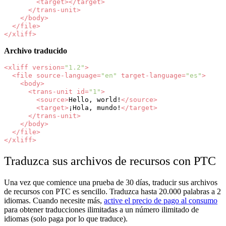
<target></target>
</trans-unit>
</body>
</file>
</xliff>
Archivo traducido
<xliff
version=
"1.2"
>
<file
source-language=
"en"
target-language=
"es"
>
<body>
<trans-unit
id=
"1"
>
<source>
Hello,
world!
</source>
<target>
¡Hola,
mundo!
</target>
</trans-unit>
</body>
</file>
</xliff>
Traduzca sus archivos de recursos con PTC
Una vez que comience una prueba de 30 días, traducir sus archivos
de recursos con PTC es sencillo. Traduzca hasta 20.000 palabras a 2
idiomas. Cuando necesite más,
active el precio de pago al consumo
para obtener traducciones ilimitadas a un número ilimitado de
idiomas (solo paga por lo que traduce).