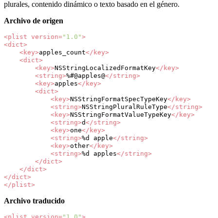
plurales, contenido dinámico o texto basado en el género.
Archivo de origen
<plist
version=
"1.0"
>
<dict>
<key>
apples_count
</key>
<dict>
<key>
NSStringLocalizedFormatKey
</key>
<string>
%#@apples@
</string>
<key>
apples
</key>
<dict>
<key>
NSStringFormatSpecTypeKey
</key>
<string>
NSStringPluralRuleType
</string>
<key>
NSStringFormatValueTypeKey
</key>
<string>
d
</string>
<key>
one
</key>
<string>
%d
apple
</string>
<key>
other
</key>
<string>
%d
apples
</string>
</dict>
</dict>
</dict>
</plist>
Archivo traducido
<plist
version=
"1.0"
>