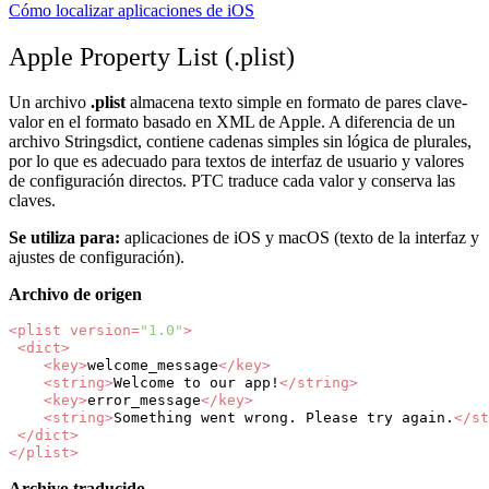
Cómo localizar aplicaciones de iOS
Apple Property List (.plist)
Un archivo
.plist
almacena texto simple en formato de pares clave-
valor en el formato basado en XML de Apple. A diferencia de un
archivo Stringsdict, contiene cadenas simples sin lógica de plurales,
por lo que es adecuado para textos de interfaz de usuario y valores
de configuración directos. PTC traduce cada valor y conserva las
claves.
Se utiliza para:
aplicaciones de iOS y macOS (texto de la interfaz y
ajustes de configuración).
Archivo de origen
<plist
version=
"1.0"
>
<dict>
<key>
welcome_message
</key>
<string>
Welcome
to
our
app!
</string>
<key>
error_message
</key>
<string>
Something
went
wrong.
Please
try
again.
</st
</dict>
</plist>
Archivo traducido