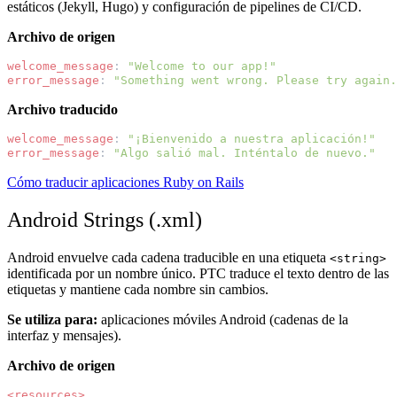
estáticos (Jekyll, Hugo) y configuración de pipelines de CI/CD.
Archivo de origen
welcome_message
:
"Welcome
to
our
app!"
error_message
:
"Something
went
wrong.
Please
try
again.
Archivo traducido
welcome_message
:
"¡Bienvenido
a
nuestra
aplicación!"
error_message
:
"Algo
salió
mal.
Inténtalo
de
nuevo."
Cómo traducir aplicaciones Ruby on Rails
Android Strings (.xml)
Android envuelve cada cadena traducible en una etiqueta
<string>
identificada por un nombre único. PTC traduce el texto dentro de las
etiquetas y mantiene cada nombre sin cambios.
Se utiliza para:
aplicaciones móviles Android (cadenas de la
interfaz y mensajes).
Archivo de origen
<resources>