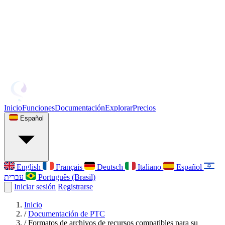
Inicio
Funciones
Documentación
Explorar
Precios
Español
English
Français
Deutsch
Italiano
Español
עברית
Português (Brasil)
Iniciar sesión
Registrarse
Inicio
/
Documentación de PTC
/
Formatos de archivos de recursos compatibles para su