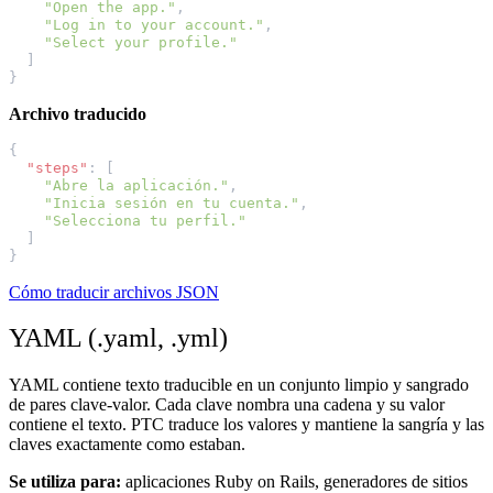
"Open the app."
,
"Log in to your account."
,
"Select your profile."
]
}
Archivo traducido
{
"steps"
:
[
"Abre la aplicación."
,
"Inicia sesión en tu cuenta."
,
"Selecciona tu perfil."
]
}
Cómo traducir archivos JSON
YAML (.yaml, .yml)
YAML contiene texto traducible en un conjunto limpio y sangrado
de pares clave-valor. Cada clave nombra una cadena y su valor
contiene el texto. PTC traduce los valores y mantiene la sangría y las
claves exactamente como estaban.
Se utiliza para:
aplicaciones Ruby on Rails, generadores de sitios