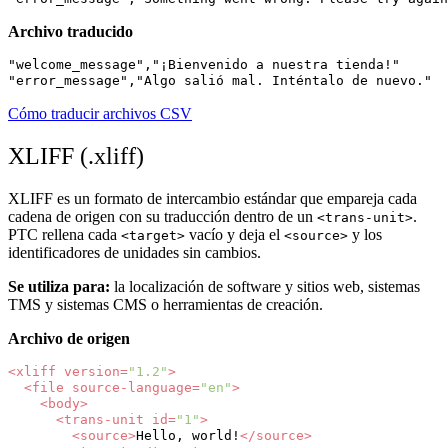
Archivo traducido
"welcome_message","¡Bienvenido a nuestra tienda!"

Cómo traducir archivos CSV
XLIFF (.xliff)
XLIFF es un formato de intercambio estándar que empareja cada
cadena de origen con su traducción dentro de un
.
<trans-unit>
PTC rellena cada
vacío y deja el
y los
<target>
<source>
identificadores de unidades sin cambios.
Se utiliza para:
la localización de software y sitios web, sistemas
TMS y sistemas CMS o herramientas de creación.
Archivo de origen
<xliff
version=
"1.2"
>
<file
source-language=
"en"
>
<body>
<trans-unit
id=
"1"
>
<source>
Hello,
world!
</source>