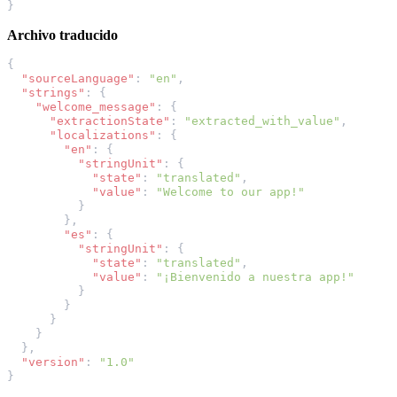
}
Archivo traducido
{
"sourceLanguage"
:
"en"
,
"strings"
:
{
"welcome_message"
:
{
"extractionState"
:
"extracted_with_value"
,
"localizations"
:
{
"en"
:
{
"stringUnit"
:
{
"state"
:
"translated"
,
"value"
:
"Welcome to our app!"
}
},
"es"
:
{
"stringUnit"
:
{
"state"
:
"translated"
,
"value"
:
"¡Bienvenido a nuestra app!"
}
}
}
}
},
"version"
:
"1.0"
}