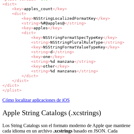
<dict>
<key>
apples_count
</key>
<dict>
<key>
NSStringLocalizedFormatKey
</key>
<string>
%#@apples@
</string>
<key>
apples
</key>
<dict>
<key>
NSStringFormatSpecTypeKey
</key>
<string>
NSStringPluralRuleType
</string>
<key>
NSStringFormatValueTypeKey
</key>
<string>
d
</string>
<key>
one
</key>
<string>
%d
manzana
</string>
<key>
other
</key>
<string>
%d
manzanas
</string>
</dict>
</dict>
</dict>
</plist>
Cómo localizar aplicaciones de iOS
Apple String Catalogs (.xcstrings)
Los String Catalogs son el formato moderno de Apple que mantiene
cada idioma en un archivo
.xcstrings
basado en JSON. Cada