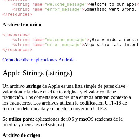
<string
name=
"welcome_message"
>
Welcome
to
our
app!
<
<string
name=
"error_message"
>
Something
went
wrong.
</resources>
Archivo traducido
<resources>
<string
name=
"welcome_message"
>
¡Bienvenido
a
nuestr
<string
name=
"error_message"
>
Algo
salió
mal.
Intént
</resources>
Cómo localizar aplicaciones Android
Apple Strings (.strings)
Un archivo
.strings
de Apple es una lista simple de pares clave-
valor donde la clave es el texto original y el valor contiene la
traducción. Los comentarios sobre una entrada brindan contexto a
los traductores. Los archivos utilizan la codificación UTF-16 de
forma predeterminada y se pueden convertir a UTF-8.
Se utiliza para:
aplicaciones de iOS y macOS (cadenas de la
interfaz y mensajes del sistema).
Archivo de origen