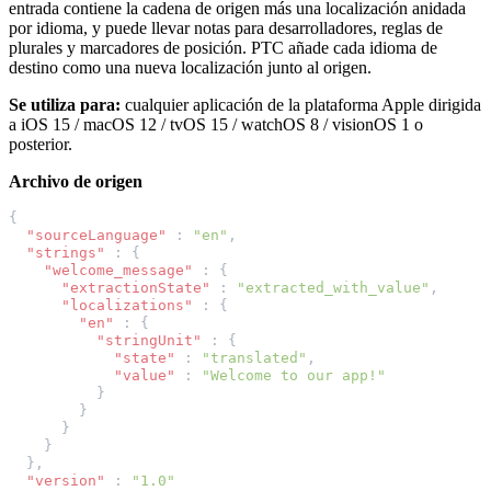
entrada contiene la cadena de origen más una localización anidada
por idioma, y puede llevar notas para desarrolladores, reglas de
plurales y marcadores de posición. PTC añade cada idioma de
destino como una nueva localización junto al origen.
Se utiliza para:
cualquier aplicación de la plataforma Apple dirigida
a iOS 15 / macOS 12 / tvOS 15 / watchOS 8 / visionOS 1 o
posterior.
Archivo de origen
{
"sourceLanguage"
:
"en"
,
"strings"
:
{
"welcome_message"
:
{
"extractionState"
:
"extracted_with_value"
,
"localizations"
:
{
"en"
:
{
"stringUnit"
:
{
"state"
:
"translated"
,
"value"
:
"Welcome to our app!"
}
}
}
}
},
"version"
:
"1.0"