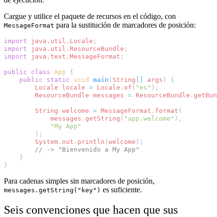
Cargue y utilice el paquete de recursos en el código, con
para la sustitución de marcadores de posición:
MessageFormat
import
java.util.Locale
;
import
java.util.ResourceBundle
;
import
java.text.MessageFormat
;
public
class
App
{
public
static
void
main
(
String
[]
args
)
{
Locale
locale
=
Locale
.
of
(
"es"
);
ResourceBundle
messages
=
ResourceBundle
.
getBun
String
welcome
=
MessageFormat
.
format
(
messages
.
getString
(
"app.welcome"
),
"My App"
);
System
.
out
.
println
(
welcome
);
// -> "Bienvenido a My App"
}
}
Para cadenas simples sin marcadores de posición,
es suficiente.
messages.getString("key")
Seis convenciones que hacen que sus