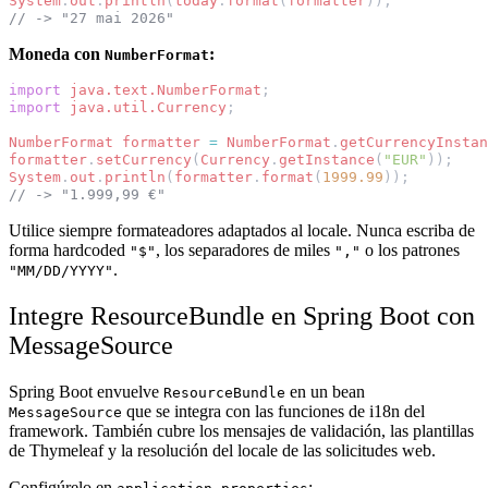
System
.
out
.
println
(
today
.
format
(
formatter
));
// -> "27 mai 2026"
Moneda con
:
NumberFormat
import
java.text.NumberFormat
;
import
java.util.Currency
;
NumberFormat
formatter
=
NumberFormat
.
getCurrencyInstan
formatter
.
setCurrency
(
Currency
.
getInstance
(
"EUR"
));
System
.
out
.
println
(
formatter
.
format
(
1999.99
));
// -> "1.999,99 €"
Utilice siempre formateadores adaptados al locale. Nunca escriba de
forma hardcoded
, los separadores de miles
o los patrones
"$"
","
.
"MM/DD/YYYY"
Integre ResourceBundle en Spring Boot con
MessageSource
Spring Boot envuelve
en un bean
ResourceBundle
que se integra con las funciones de i18n del
MessageSource
framework. También cubre los mensajes de validación, las plantillas
de Thymeleaf y la resolución del locale de las solicitudes web.
Configúrelo en
: