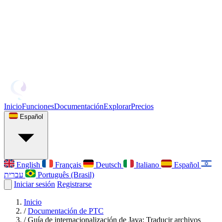
Inicio
Funciones
Documentación
Explorar
Precios
Español
English
Français
Deutsch
Italiano
Español
עברית
Português (Brasil)
Iniciar sesión
Registrarse
Inicio
/
Documentación de PTC
/
Guía de internacionalización de Java: Traducir archivos