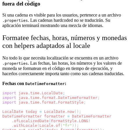
fuera del código
Si una cadena es visible para los usuarios, pertenece a un archivo
. Las cadenas hardcoded no se traducirán. Su
.properties
aplicación terminará mostrando una mezcla de idiomas.
Formatee fechas, horas, números y monedas
con helpers adaptados al locale
No todo lo que necesita localización se encuentra en un archivo
. Las fechas, las horas, los números y los valores de
.properties
moneda se formatean en el código en tiempo de ejecución, y
hacerlos correctamente importa tanto como sus cadenas traducidas.
Fechas con
:
DateTimeFormatter
import
java.time.LocalDate
;
import
java.time.format.DateTimeFormatter
;
import
java.time.format.FormatStyle
;
LocalDate
today
=
LocalDate
.
now
();
DateTimeFormatter
formatter
=
DateTimeFormatter
.
ofLocalizedDate
(
FormatStyle
.
LONG
)
.
withLocale
(
Locale
.
of
(
"fr"
));