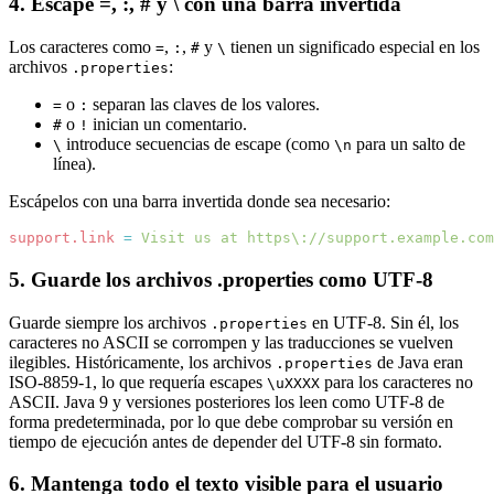
4. Escape =, :, # y \ con una barra invertida
Los caracteres como
,
,
y
tienen un significado especial en los
=
:
#
\
archivos
:
.properties
o
separan las claves de los valores.
=
:
o
inician un comentario.
#
!
introduce secuencias de escape (como
para un salto de
\
\n
línea).
Escápelos con una barra invertida donde sea necesario:
support.link
=
Visit us at https
\:
//support.example.com
5. Guarde los archivos .properties como UTF-8
Guarde siempre los archivos
en UTF-8. Sin él, los
.properties
caracteres no ASCII se corrompen y las traducciones se vuelven
ilegibles. Históricamente, los archivos
de Java eran
.properties
ISO-8859-1, lo que requería escapes
para los caracteres no
\uXXXX
ASCII. Java 9 y versiones posteriores los leen como UTF-8 de
forma predeterminada, por lo que debe comprobar su versión en
tiempo de ejecución antes de depender del UTF-8 sin formato.
6. Mantenga todo el texto visible para el usuario