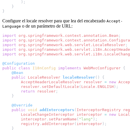
);
}
}
Configure el locale resolver para que lea del encabezado
Accept-
o de un parámetro de URL:
Language
import
org.springframework.context.annotation.Bean
;
import
org.springframework.context.annotation.Configura
import
org.springframework.web.servlet.LocaleResolver
;
import
org.springframework.web.servlet.i18n.AcceptHeade
import
org.springframework.web.servlet.i18n.LocaleChang
@Configuration
public
class
I18nConfig
implements
WebMvcConfigurer
{
@Bean
public
LocaleResolver
localeResolver
()
{
AcceptHeaderLocaleResolver
resolver
=
new
Accep
resolver
.
setDefaultLocale
(
Locale
.
ENGLISH
);
return
resolver
;
}
@Override
public
void
addInterceptors
(
InterceptorRegistry
reg
LocaleChangeInterceptor
interceptor
=
new
Local
interceptor
.
setParamName
(
"lang"
);
registry
.
addInterceptor
(
interceptor
);
}