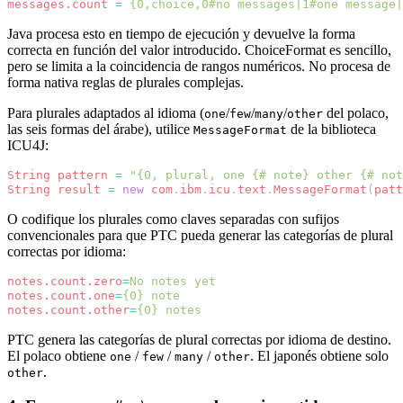
messages.count
=
{0,choice,0#no messages|1#one message|
Java procesa esto en tiempo de ejecución y devuelve la forma
correcta en función del valor introducido. ChoiceFormat es sencillo,
pero se limita a la coincidencia de rangos numéricos. No procesa de
forma nativa reglas de plurales complejas.
Para plurales adaptados al idioma (
/
/
/
del polaco,
one
few
many
other
las seis formas del árabe), utilice
de la biblioteca
MessageFormat
ICU4J:
String
pattern
=
"{0, plural, one {# note} other {# not
String
result
=
new
com
.
ibm
.
icu
.
text
.
MessageFormat
(
patt
O codifique los plurales como claves separadas con sufijos
convencionales para que PTC pueda generar las categorías de plural
correctas por idioma:
notes.count.zero
=
No notes yet
notes.count.one
=
{0} note
notes.count.other
=
{0} notes
PTC genera las categorías de plural correctas por idioma de destino.
El polaco obtiene
/
/
/
. El japonés obtiene solo
one
few
many
other
.
other