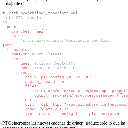
trabajo de CI:
# .github/workflows/translate.yml
name
:
PTC translate
on
:
push
:
branches
:
[
main
]
paths
:
-
'src/main/resources/messages.properties'
jobs
:
translate
:
runs-on
:
ubuntu-latest
steps
:
-
uses
:
actions/checkout@v4
-
name
:
Translate with PTC
run
:
|
cat > .ptc-config.yml <<'EOF'
source_locale: en
files:
- file: src/main/resources/messages.propert
output: src/main/resources/messages_{{lan
EOF
curl -fsSL https://raw.githubusercontent.com/
chmod +x ptc-cli.sh
./ptc-cli.sh --config-file .ptc-config.yml --
PTC sincroniza las nuevas cadenas de origen, traduce solo lo que ha