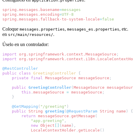
application.properties
spring.messages.basename
=
messages
spring.messages.encoding
=
UTF-8
spring.messages.fallback-to-system-locale
=
false
Coloque
,
, etc.
messages.properties
messages_es.properties
en
.
src/main/resources/
Úselo en un controlador:
import
org.springframework.context.MessageSource
;
import
org.springframework.context.i18n.LocaleContextHo
@RestController
public
class
GreetingController
{
private
final
MessageSource
messageSource
;
public
GreetingController
(
MessageSource
messageSour
this
.
messageSource
=
messageSource
;
}
@GetMapping
(
"/greeting"
)
public
String
greeting
(
@RequestParam
String
name
)
{
return
messageSource
.
getMessage
(
"app.greeting"
,
new
Object
[]
{
name
},
LocaleContextHolder
.
getLocale
()