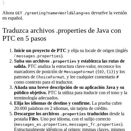
}
Ahora
devuelve la versión
GET /greeting?name=World&lang=es
en español.
Traduzca archivos .properties de Java con
PTC en 5 pasos
Inicie un proyecto de PTC
y elija su locale de origen (inglés
/
).
messages.properties
Suba sus archivos
y establezca las rutas de
.properties
salida.
PTC analiza la estructura clave-valor, reconoce los
marcadores de posición de
(
,
) y los
MessageFormat
{0}
{1}
patrones de
, y lee cualquier comentario
ChoiceFormat
#
como contexto para el traductor.
Añada una breve descripción de su aplicación Java y su
público objetivo.
PTC la utiliza para traducir con el tono y la
terminología adecuados.
Elija los idiomas de destino y confirme.
La prueba cubre
20.000 palabras en 2 idiomas, sin tarjeta de crédito.
Descargue los archivos
traducidos
desde la
.properties
pestaña
Files
. Uno por idioma, con el sufijo correcto
(
,
).
messages_es.properties
messages_fr.properties
Estructuralmente idénticos al origen: mismas claves, mismos