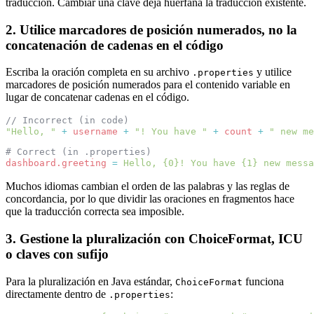
traducción. Cambiar una clave deja huérfana la traducción existente.
2. Utilice marcadores de posición numerados, no la
concatenación de cadenas en el código
Escriba la oración completa en su archivo
y utilice
.properties
marcadores de posición numerados para el contenido variable en
lugar de concatenar cadenas en el código.
// Incorrect (in code)
"Hello, "
+
username
+
"! You have "
+
count
+
" new me
# Correct (in .properties)
dashboard.greeting
=
Hello, {0}! You have {1} new messa
Muchos idiomas cambian el orden de las palabras y las reglas de
concordancia, por lo que dividir las oraciones en fragmentos hace
que la traducción correcta sea imposible.
3. Gestione la pluralización con ChoiceFormat, ICU
o claves con sufijo
Para la pluralización en Java estándar,
funciona
ChoiceFormat
directamente dentro de
:
.properties