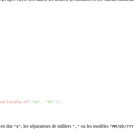
ce
(
Locale
.
of
(
"de"
,
"DE"
));
s en dur
, les séparateurs de milliers
ou les modèles
"$"
","
"MM/DD/YYY