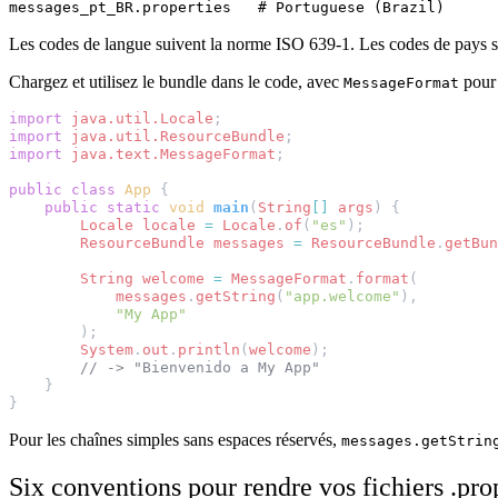
Les codes de langue suivent la norme ISO 639-1. Les codes de pays su
Chargez et utilisez le bundle dans le code, avec
pour 
MessageFormat
import
java.util.Locale
;
import
java.util.ResourceBundle
;
import
java.text.MessageFormat
;
public
class
App
{
public
static
void
main
(
String
[]
args
)
{
Locale
locale
=
Locale
.
of
(
"es"
);
ResourceBundle
messages
=
ResourceBundle
.
getBun
String
welcome
=
MessageFormat
.
format
(
messages
.
getString
(
"app.welcome"
),
"My App"
);
System
.
out
.
println
(
welcome
);
// -> "Bienvenido a My App"
}
}
Pour les chaînes simples sans espaces réservés,
messages.getStrin
Six conventions pour rendre vos fichiers .prop