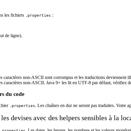
ns les fichiers
:
.properties
ut de ligne).
 caractères non-ASCII sont corrompus et les traductions deviennent illi
s caractères non-ASCII. Java 9+ les lit en UTF-8 par défaut, vérifiez d
ors du code
ichier
. Les chaînes en dur ne seront pas traduites. Votre a
.properties
 les devises avec des helpers sensibles à la loc
. Les dates, les heures, les nombres et les valeurs monétai
.properties