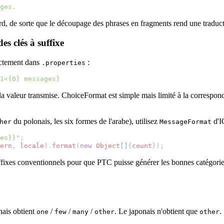
ges.
rd, de sorte que le découpage des phrases en fragments rend une traduct
s clés à suffixe
ectement dans
:
.properties
1<{0} messages}
e la valeur transmise. ChoiceFormat est simple mais limité à la correspo
du polonais, les six formes de l'arabe), utilisez
d'I
her
MessageFormat
es}}"
;
ern
,
locale
).
format
(
new
Object
[]
{
count
});
ffixes conventionnels pour que PTC puisse générer les bonnes catégories
nais obtient
/
/
/
. Le japonais n'obtient que
.
one
few
many
other
other