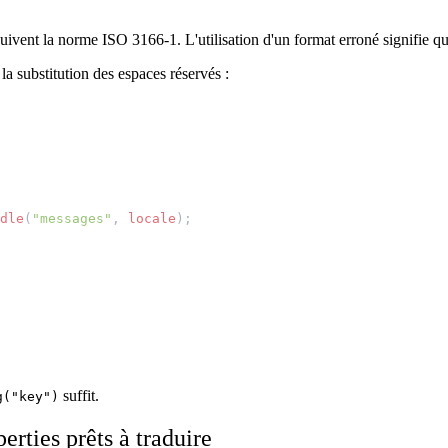
ivent la norme ISO 3166-1. L'utilisation d'un format erroné signifie q
la substitution des espaces réservés :
dle
(
"messages"
,
locale
);
suffit.
g("key")
erties prêts à traduire