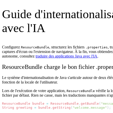
Guide d'internationalisa
avec l'IA
Configurez
, structurez les fichiers
, t
ResourceBundle
.properties
captures d'écran ou l'extension de navigateur. À la fin, vous obtiendre
autonome, consultez
traduire des applications Java avec l'IA
.
ResourceBundle charge le bon fichier .propert
Le système d'internationalisation de Java s'articule autour de deux élé
fonction de la locale de l'utilisateur.
Lors de l'exécution de votre application,
vérifie la 
ResourceBundle
fichier par défaut. Rien ne casse, mais les traductions manquantes n'
ResourceBundle
bundle
=
ResourceBundle
.
getBundle
(
"messa
String
greeting
=
bundle
.
getString
(
"welcome.message"
);