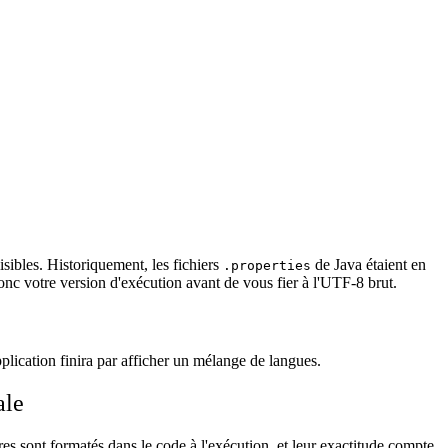
sibles. Historiquement, les fichiers
de Java étaient en
.properties
onc votre version d'exécution avant de vous fier à l'UTF-8 brut.
pplication finira par afficher un mélange de langues.
ale
res sont formatés dans le code à l'exécution, et leur exactitude compte