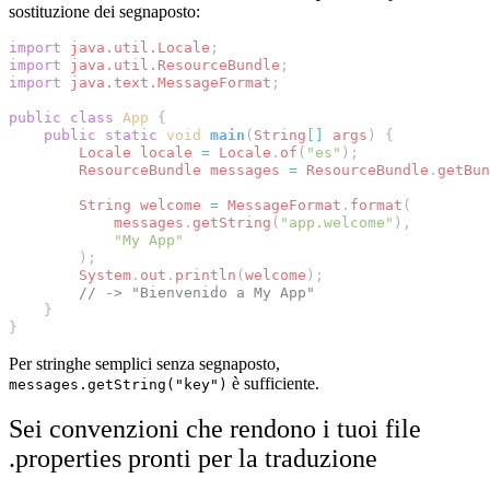
sostituzione dei segnaposto:
import
java.util.Locale
;
import
java.util.ResourceBundle
;
import
java.text.MessageFormat
;
public
class
App
{
public
static
void
main
(
String
[]
args
)
{
Locale
locale
=
Locale
.
of
(
"es"
);
ResourceBundle
messages
=
ResourceBundle
.
getBun
String
welcome
=
MessageFormat
.
format
(
messages
.
getString
(
"app.welcome"
),
"My App"
);
System
.
out
.
println
(
welcome
);
// -> "Bienvenido a My App"
}
}
Per stringhe semplici senza segnaposto,
è sufficiente.
messages.getString("key")
Sei convenzioni che rendono i tuoi file
.properties pronti per la traduzione