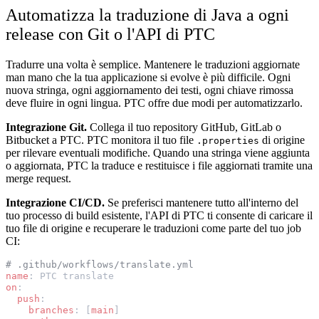
Automatizza la traduzione di Java a ogni
release con Git o l'API di PTC
Tradurre una volta è semplice. Mantenere le traduzioni aggiornate
man mano che la tua applicazione si evolve è più difficile. Ogni
nuova stringa, ogni aggiornamento dei testi, ogni chiave rimossa
deve fluire in ogni lingua. PTC offre due modi per automatizzarlo.
Integrazione Git.
Collega il tuo repository GitHub, GitLab o
Bitbucket a PTC. PTC monitora il tuo file
di origine
.properties
per rilevare eventuali modifiche. Quando una stringa viene aggiunta
o aggiornata, PTC la traduce e restituisce i file aggiornati tramite una
merge request.
Integrazione CI/CD.
Se preferisci mantenere tutto all'interno del
tuo processo di build esistente, l'API di PTC ti consente di caricare il
tuo file di origine e recuperare le traduzioni come parte del tuo job
CI:
# .github/workflows/translate.yml
name
:
PTC translate
on
:
push
:
branches
:
[
main
]