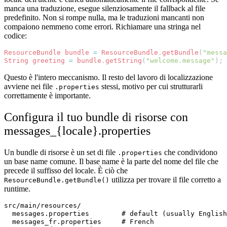
manca una traduzione, esegue silenziosamente il fallback al file
predefinito. Non si rompe nulla, ma le traduzioni mancanti non
compaiono nemmeno come errori. Richiamare una stringa nel
codice:
ResourceBundle
bundle
=
ResourceBundle
.
getBundle
(
"messa
String
greeting
=
bundle
.
getString
(
"welcome.message"
);
Questo è l'intero meccanismo. Il resto del lavoro di localizzazione
avviene nei file
stessi, motivo per cui strutturarli
.properties
correttamente è importante.
Configura il tuo bundle di risorse con
messages_{locale}.properties
Un bundle di risorse è un set di file
che condividono
.properties
un base name comune. Il base name è la parte del nome del file che
precede il suffisso del locale. È ciò che
utilizza per trovare il file corretto a
ResourceBundle.getBundle()
runtime.
src/main/resources/

  messages.properties        # default (usually English
  messages_fr.properties     # French
