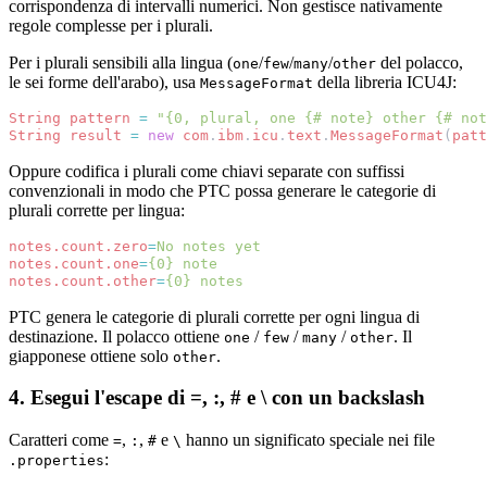
corrispondenza di intervalli numerici. Non gestisce nativamente
regole complesse per i plurali.
Per i plurali sensibili alla lingua (
/
/
/
del polacco,
one
few
many
other
le sei forme dell'arabo), usa
della libreria ICU4J:
MessageFormat
String
pattern
=
"{0, plural, one {# note} other {# not
String
result
=
new
com
.
ibm
.
icu
.
text
.
MessageFormat
(
patt
Oppure codifica i plurali come chiavi separate con suffissi
convenzionali in modo che PTC possa generare le categorie di
plurali corrette per lingua:
notes.count.zero
=
No notes yet
notes.count.one
=
{0} note
notes.count.other
=
{0} notes
PTC genera le categorie di plurali corrette per ogni lingua di
destinazione. Il polacco ottiene
/
/
/
. Il
one
few
many
other
giapponese ottiene solo
.
other
4. Esegui l'escape di =, :, # e \ con un backslash
Caratteri come
,
,
e
hanno un significato speciale nei file
=
:
#
\
:
.properties