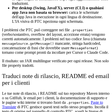
traduzioni.
Per desktop (Swing, JavaFX), server (CLI) o qualsiasi
app Java non basata su browser:
carica le schermate
dell'app Java in esecuzione in ogni lingua di destinazione.
L'IA visiva di PTC ispeziona ogni schermata.
I problemi che PTC può correggere nei file
.properties
(verbo/sostantivo, overflow del layout, accezione errata) vengono
corretti automaticamente. I problemi nel tuo codice Java (chiamata
mancante, stringa hardcoded,
messageSource.getMessage()
concatenazione di frasi che dovrebbe usare
)
MessageFormat
tornano come prompt pronti da incollare per Cursor o Claude Code.
Il risultato: un JAR multilingue verificato per ogni release. Non solo
file property tradotti.
Traduci note di rilascio, README ed email
per i clienti
Le tue note di rilascio, i README sul tuo repository Maven interno
o su GitHub, le email per i clienti, la documentazione di supporto e
le pagine wiki interne si trovano fuori da
.
Paste to
.properties
Translate
di PTC gestisce questi testi nello stesso progetto. Incolla il
testo di origine nel pannello di controllo PTC, scegli le lingue di