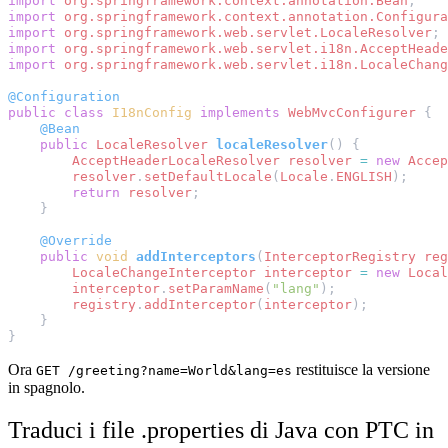
import
org.springframework.context.annotation.Bean
;
import
org.springframework.context.annotation.Configura
import
org.springframework.web.servlet.LocaleResolver
;
import
org.springframework.web.servlet.i18n.AcceptHeade
import
org.springframework.web.servlet.i18n.LocaleChang
@Configuration
public
class
I18nConfig
implements
WebMvcConfigurer
{
@Bean
public
LocaleResolver
localeResolver
()
{
AcceptHeaderLocaleResolver
resolver
=
new
Accep
resolver
.
setDefaultLocale
(
Locale
.
ENGLISH
);
return
resolver
;
}
@Override
public
void
addInterceptors
(
InterceptorRegistry
reg
LocaleChangeInterceptor
interceptor
=
new
Local
interceptor
.
setParamName
(
"lang"
);
registry
.
addInterceptor
(
interceptor
);
}
}
Ora
restituisce la versione
GET /greeting?name=World&lang=es
in spagnolo.
Traduci i file .properties di Java con PTC in