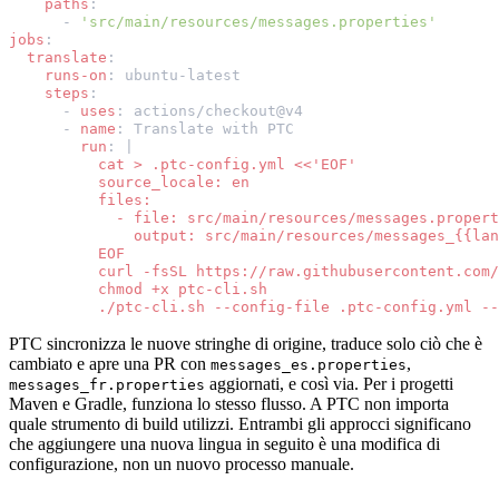
paths
:
-
'src/main/resources/messages.properties'
jobs
:
translate
:
runs-on
:
ubuntu-latest
steps
:
-
uses
:
actions/checkout@v4
-
name
:
Translate with PTC
run
:
|
cat > .ptc-config.yml <<'EOF'
source_locale: en
files:
- file: src/main/resources/messages.propert
output: src/main/resources/messages_{{lan
EOF
curl -fsSL https://raw.githubusercontent.com/
chmod +x ptc-cli.sh
./ptc-cli.sh --config-file .ptc-config.yml --
PTC sincronizza le nuove stringhe di origine, traduce solo ciò che è
cambiato e apre una PR con
,
messages_es.properties
aggiornati, e così via. Per i progetti
messages_fr.properties
Maven e Gradle, funziona lo stesso flusso. A PTC non importa
quale strumento di build utilizzi. Entrambi gli approcci significano
che aggiungere una nuova lingua in seguito è una modifica di
configurazione, non un nuovo processo manuale.