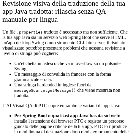
Revisione visiva della traduzione della tua
app Java tradotta: rilascia senza QA
manuale per lingua
Un file
tradotto è necessario ma non sufficiente. Che
.properties
la tua app Java sia un servizio web Spring Boot che serve HTML,
un'app desktop Swing o uno strumento CLI lato server, il risultato
visualizzato potrebbe presentare problemi che nessuna revisione a
livello di stringa può cogliere:
Un'etichetta in tedesco che va in overflow su un pulsante
Swing.
Un messaggio di convalida in francese con la forma
grammaticale errata.
Una stringa hardcoded in inglese fuori da
che viene mostrata non
messageSource.getMessage()
tradotta.
L'AI Visual QA di PTC copre entrambe le varianti di app Java:
Per Spring Boot o qualsiasi app Java basata sul web:
installa l'estensione del browser PTC e registra un percorso
guidato delle pagine critiche della tua app. PTC lo riproduce
in ogni lingua di destinazione dopo ogni aggiornamento delle