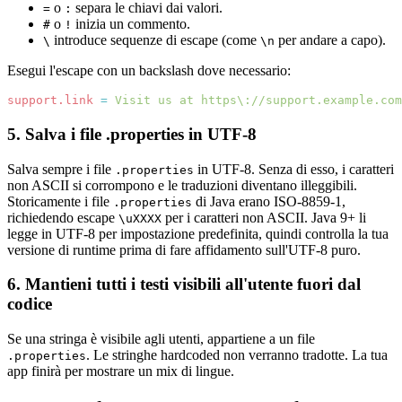
o
separa le chiavi dai valori.
=
:
o
inizia un commento.
#
!
introduce sequenze di escape (come
per andare a capo).
\
\n
Esegui l'escape con un backslash dove necessario:
support.link
=
Visit us at https
\:
//support.example.com
5. Salva i file .properties in UTF-8
Salva sempre i file
in UTF-8. Senza di esso, i caratteri
.properties
non ASCII si corrompono e le traduzioni diventano illeggibili.
Storicamente i file
di Java erano ISO-8859-1,
.properties
richiedendo escape
per i caratteri non ASCII. Java 9+ li
\uXXXX
legge in UTF-8 per impostazione predefinita, quindi controlla la tua
versione di runtime prima di fare affidamento sull'UTF-8 puro.
6. Mantieni tutti i testi visibili all'utente fuori dal
codice
Se una stringa è visibile agli utenti, appartiene a un file
. Le stringhe hardcoded non verranno tradotte. La tua
.properties
app finirà per mostrare un mix di lingue.