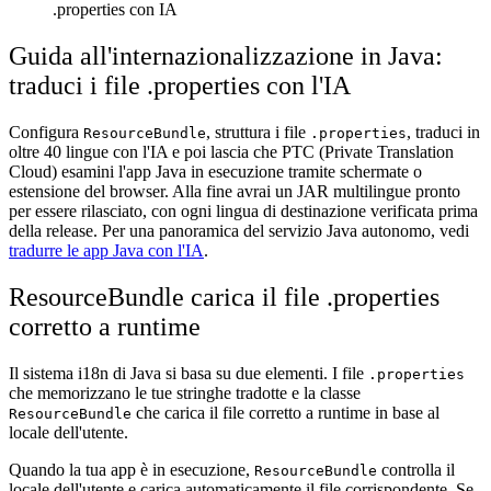
.properties con IA
Guida all'internazionalizzazione in Java:
traduci i file .properties con l'IA
Configura
, struttura i file
, traduci in
ResourceBundle
.properties
oltre 40 lingue con l'IA e poi lascia che PTC (Private Translation
Cloud) esamini l'app Java in esecuzione tramite schermate o
estensione del browser. Alla fine avrai un JAR multilingue pronto
per essere rilasciato, con ogni lingua di destinazione verificata prima
della release. Per una panoramica del servizio Java autonomo, vedi
tradurre le app Java con l'IA
.
ResourceBundle carica il file .properties
corretto a runtime
Il sistema i18n di Java si basa su due elementi. I file
.properties
che memorizzano le tue stringhe tradotte e la classe
che carica il file corretto a runtime in base al
ResourceBundle
locale dell'utente.
Quando la tua app è in esecuzione,
controlla il
ResourceBundle
locale dell'utente e carica automaticamente il file corrispondente. Se