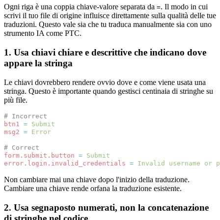
Ogni riga è una coppia chiave-valore separata da
. Il modo in cui
=
scrivi il tuo file di origine influisce direttamente sulla qualità delle tue
traduzioni. Questo vale sia che tu traduca manualmente sia con uno
strumento IA come PTC.
1. Usa chiavi chiare e descrittive che indicano dove
appare la stringa
Le chiavi dovrebbero rendere ovvio dove e come viene usata una
stringa. Questo è importante quando gestisci centinaia di stringhe su
più file.
# Incorrect
btn1
=
Submit
msg2
=
Error
# Correct
form.submit.button
=
Submit
error.login.invalid_credentials
=
Invalid username or p
Non cambiare mai una chiave dopo l'inizio della traduzione.
Cambiare una chiave rende orfana la traduzione esistente.
2. Usa segnaposto numerati, non la concatenazione
di stringhe nel codice