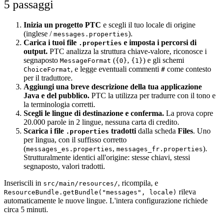
5 passaggi
Inizia un progetto PTC
e scegli il tuo locale di origine
(inglese /
).
messages.properties
Carica i tuoi file
e imposta i percorsi di
.properties
output.
PTC analizza la struttura chiave-valore, riconosce i
segnaposto
(
,
) e gli schemi
MessageFormat
{0}
{1}
, e legge eventuali commenti
come contesto
ChoiceFormat
#
per il traduttore.
Aggiungi una breve descrizione della tua applicazione
Java e del pubblico.
PTC la utilizza per tradurre con il tono e
la terminologia corretti.
Scegli le lingue di destinazione e conferma.
La prova copre
20.000 parole in 2 lingue, nessuna carta di credito.
Scarica i file
tradotti
dalla scheda
Files
. Uno
.properties
per lingua, con il suffisso corretto
(
,
).
messages_es.properties
messages_fr.properties
Strutturalmente identici all'origine: stesse chiavi, stessi
segnaposto, valori tradotti.
Inseriscili in
, ricompila, e
src/main/resources/
rileva
ResourceBundle.getBundle("messages", locale)
automaticamente le nuove lingue. L'intera configurazione richiede
circa 5 minuti.