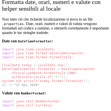
Formatta date, orari, numeri e valute con
helper sensibili al locale
Non tutto ciò che richiede localizzazione si trova in un file
. Date, orari, numeri e valori di valuta vengono
.properties
formattati nel codice a runtime, e ottenerli correttamente è importante
quanto le tue stringhe tradotte.
Date con
:
DateTimeFormatter
import
java.time.LocalDate
;
import
java.time.format.DateTimeFormatter
;
import
java.time.format.FormatStyle
;
LocalDate
today
=
LocalDate
.
now
();
DateTimeFormatter
formatter
=
DateTimeFormatter
.
ofLocalizedDate
(
FormatStyle
.
LONG
)
.
withLocale
(
Locale
.
of
(
"fr"
));
System
.
out
.
println
(
today
.
format
(
formatter
));
// -> "27 mai 2026"
Valute con
:
NumberFormat
import
java.text.NumberFormat
;
import
java.util.Currency
;