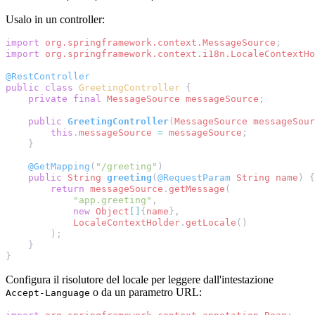
Usalo in un controller:
import
org.springframework.context.MessageSource
;
import
org.springframework.context.i18n.LocaleContextHo
@RestController
public
class
GreetingController
{
private
final
MessageSource
messageSource
;
public
GreetingController
(
MessageSource
messageSour
this
.
messageSource
=
messageSource
;
}
@GetMapping
(
"/greeting"
)
public
String
greeting
(
@RequestParam
String
name
)
{
return
messageSource
.
getMessage
(
"app.greeting"
,
new
Object
[]
{
name
},
LocaleContextHolder
.
getLocale
()
);
}
}
Configura il risolutore del locale per leggere dall'intestazione
o da un parametro URL:
Accept-Language