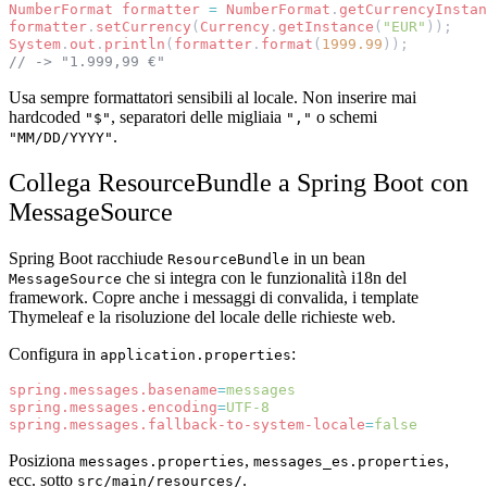
NumberFormat
formatter
=
NumberFormat
.
getCurrencyInstan
formatter
.
setCurrency
(
Currency
.
getInstance
(
"EUR"
));
System
.
out
.
println
(
formatter
.
format
(
1999.99
));
// -> "1.999,99 €"
Usa sempre formattatori sensibili al locale. Non inserire mai
hardcoded
, separatori delle migliaia
o schemi
"$"
","
.
"MM/DD/YYYY"
Collega ResourceBundle a Spring Boot con
MessageSource
Spring Boot racchiude
in un bean
ResourceBundle
che si integra con le funzionalità i18n del
MessageSource
framework. Copre anche i messaggi di convalida, i template
Thymeleaf e la risoluzione del locale delle richieste web.
Configura in
:
application.properties
spring.messages.basename
=
messages
spring.messages.encoding
=
UTF-8
spring.messages.fallback-to-system-locale
=
false
Posiziona
,
,
messages.properties
messages_es.properties
ecc. sotto
.
src/main/resources/