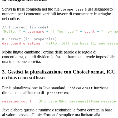
Scrivi la frase completa nel tuo file
e usa segnaposto
.properties
numerati per i contenuti variabili invece di concatenare le stringhe
nel codice.
// Incorrect (in code)
"Hello, "
+
username
+
"! You have "
+
count
+
" new me
# Correct (in .properties)
dashboard.greeting
=
Hello, {0}! You have {1} new messa
Molte lingue cambiano l'ordine delle parole e le regole di
concordanza, quindi dividere le frasi in frammenti rende impossibile
una traduzione corretta.
3. Gestisci la pluralizzazione con ChoiceFormat, ICU
o chiavi con suffisso
Per la pluralizzazione in Java standard,
funziona
ChoiceFormat
direttamente all'interno di
:
.properties
messages.count
=
{0,choice,0#no messages|1#one message|
Java elabora questo a runtime e restituisce la forma corretta in base
al valore passato. ChoiceFormat è semplice ma limitato alla