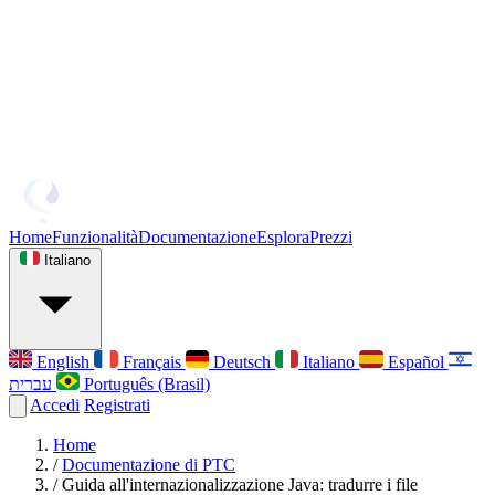
Home
Funzionalità
Documentazione
Esplora
Prezzi
Italiano
English
Français
Deutsch
Italiano
Español
עברית
Português (Brasil)
Accedi
Registrati
Home
/
Documentazione di PTC
/
Guida all'internazionalizzazione Java: tradurre i file