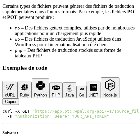
Certains types de fichiers peuvent générer des fichiers de traduction
supplémentaires dans d'autres formats. Par exemple, les fichiers
PO
et
POT
peuvent produire :
– Des fichiers gettext compilés, utilisés par de nombreuses
mo
applications pour un chargement plus rapide
– Des fichiers de traduction JavaScript utilisés dans
wp
WordPress pour l'internationalisation côté client
– Des fichiers de traduction stockés sous forme de
php
tableaux PHP
Exemples de code
cURL
Ruby
Python
PHP
Java
Go
.NET
Node.js
Copier
curl
-X
GET
"https://app.ptc.wpml.org/api/v1/source_fil
-H
"Authorization: Bearer YOUR_API_TOKEN"
Suivant :