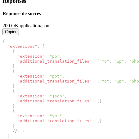
Réponses
Réponse de succès
200 OK
application/json
Copier
{
"extensions"
:
[
{
"extension"
:
"po"
,
"additional_translation_files"
:
[
"mo"
,
"wp"
,
"php
},
{
"extension"
:
"pot"
,
"additional_translation_files"
:
[
"mo"
,
"wp"
,
"php
},
{
"extension"
:
"json"
,
"additional_translation_files"
:
[]
},
{
"extension"
:
"yml"
,
"additional_translation_files"
:
[]
}
//...
]