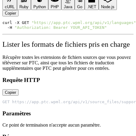
cURL
Ruby
Python
PHP
Java
Go
.NET
Node.js
Copier
curl
-X
GET
"https://app.ptc.wpml.org/api/v1/languages"
-H
"Authorization: Bearer YOUR_API_TOKEN"
Lister les formats de fichiers pris en charge
Récupère toutes les extensions de fichiers sources que vous pouvez
téléverser sur PTC, ainsi que tous les fichiers de traduction
supplémentaires que PTC peut générer pour ces entrées.
Requête HTTP
Copier
GET https://app.ptc.wpml.org/api/v1/source_files/suppor
Paramètres
Ce point de terminaison n'accepte aucun paramètre.