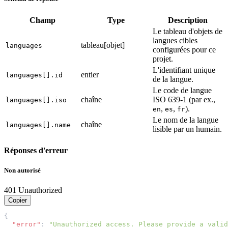
Champ
Type
Description
Le tableau d'objets de
langues cibles
tableau[objet]
languages
configurées pour ce
projet.
L'identifiant unique
entier
languages[].id
de la langue.
Le code de langue
chaîne
ISO 639-1 (par ex.,
languages[].iso
,
,
).
en
es
fr
Le nom de la langue
chaîne
languages[].name
lisible par un humain.
Réponses d'erreur
Non autorisé
401 Unauthorized
Copier
{
"error"
:
"Unauthorized access. Please provide a valid