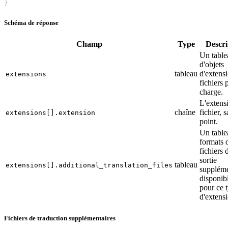
}
Schéma de réponse
Champ
Type
Descri
Un table
d'objets
tableau
d'extens
extensions
fichiers 
charge.
L'extens
chaîne
fichier, s
extensions[].extension
point.
Un table
formats 
fichiers 
sortie
tableau
extensions[].additional_translation_files
suppléme
disponib
pour ce 
d'extens
Fichiers de traduction supplémentaires