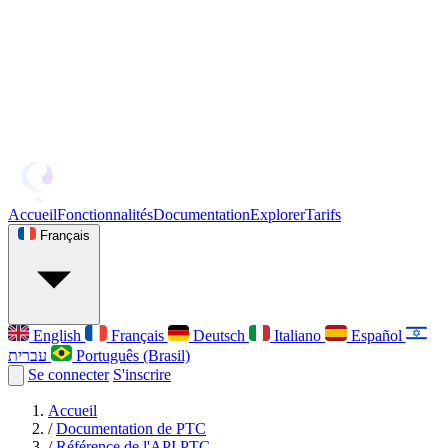
Accueil
Fonctionnalités
Documentation
Explorer
Tarifs
Français
English
Français
Deutsch
Italiano
Español
עברית
Português (Brasil)
Se connecter
S'inscrire
Accueil
/
Documentation de PTC
/
Référence de l'API PTC