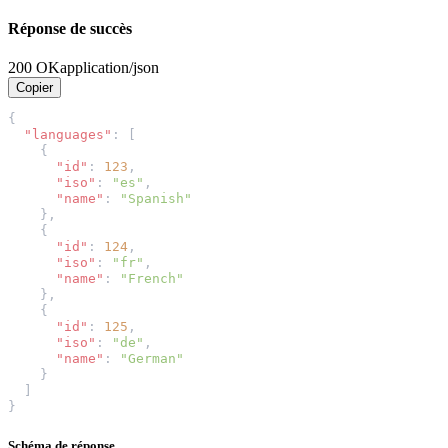
Réponse de succès
200 OK
application/json
Copier
{
"languages"
:
[
{
"id"
:
123
,
"iso"
:
"es"
,
"name"
:
"Spanish"
},
{
"id"
:
124
,
"iso"
:
"fr"
,
"name"
:
"French"
},
{
"id"
:
125
,
"iso"
:
"de"
,
"name"
:
"German"
}
]
}
Schéma de réponse