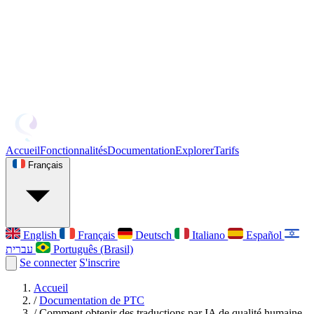
Accueil
Fonctionnalités
Documentation
Explorer
Tarifs
Français
English
Français
Deutsch
Italiano
Español
עברית
Português (Brasil)
Se connecter
S'inscrire
Accueil
/
Documentation de PTC
/
Comment obtenir des traductions par IA de qualité humaine