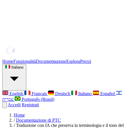
Home
Funzionalità
Documentazione
Esplora
Prezzi
Italiano
English
Français
Deutsch
Italiano
Español
עברית
Português (Brasil)
Accedi
Registrati
Home
/
Documentazione di PTC
/
Traduzione con IA che preserva la terminologia e il tono del