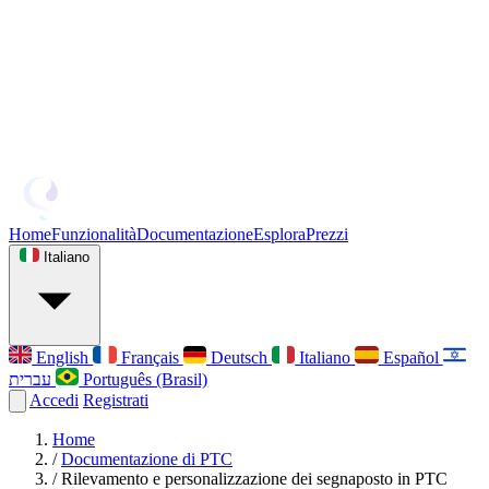
Home
Funzionalità
Documentazione
Esplora
Prezzi
Italiano
English
Français
Deutsch
Italiano
Español
עברית
Português (Brasil)
Accedi
Registrati
Home
/
Documentazione di PTC
/
Rilevamento e personalizzazione dei segnaposto in PTC