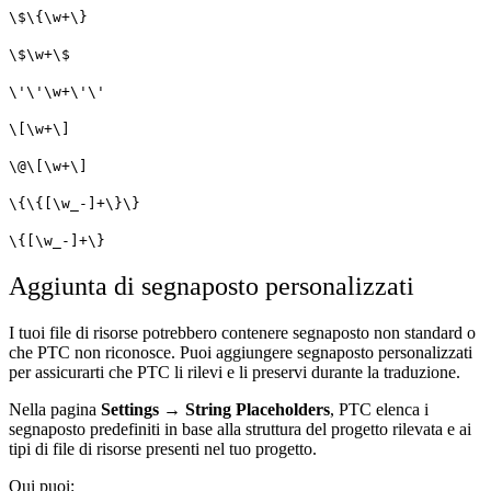
\$\{\w+\}
\$\w+\$
\'\'\w+\'\'
\[\w+\]
\@\[\w+\]
\{\{[\w_-]+\}\}
\{[\w_-]+\}
Aggiunta di segnaposto personalizzati
I tuoi file di risorse potrebbero contenere segnaposto non standard o
che PTC non riconosce. Puoi aggiungere segnaposto personalizzati
per assicurarti che PTC li rilevi e li preservi durante la traduzione.
Nella pagina
Settings → String Placeholders
, PTC elenca i
segnaposto predefiniti in base alla struttura del progetto rilevata e ai
tipi di file di risorse presenti nel tuo progetto.
Qui puoi: