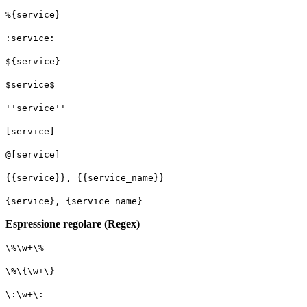
%{service}
:service:
${service}
$service$
''service''
[service]
@[service]
{{service}}, {{service_name}}
{service}, {service_name}
Espressione regolare (Regex)
\%\w+\%
\%\{\w+\}
\:\w+\: