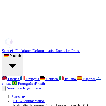
Startseite
Funktionen
Dokumentation
Entdecken
Preise
Deutsch
English
Français
Deutsch
Italiano
Español
עברית
Português (Brasil)
Anmelden
Registrieren
Startseite
/
PTC-Dokumentation
/
Platzhalter-Erkennung und -Anpassung in der PTC