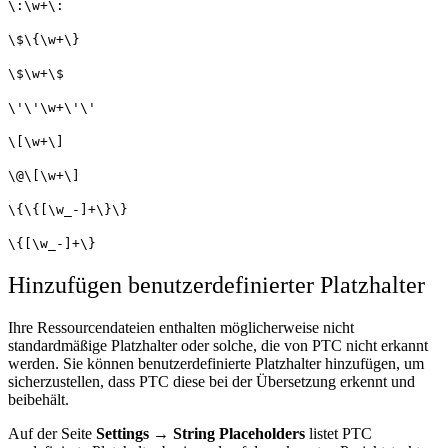
\:\w+\:
\$\{\w+\}
\$\w+\$
\'\'\w+\'\'
\[\w+\]
\@\[\w+\]
\{\{[\w_-]+\}\}
\{[\w_-]+\}
Hinzufügen benutzerdefinierter Platzhalter
Ihre Ressourcendateien enthalten möglicherweise nicht
standardmäßige Platzhalter oder solche, die von PTC nicht erkannt
werden. Sie können benutzerdefinierte Platzhalter hinzufügen, um
sicherzustellen, dass PTC diese bei der Übersetzung erkennt und
beibehält.
Auf der Seite
Settings → String Placeholders
listet PTC