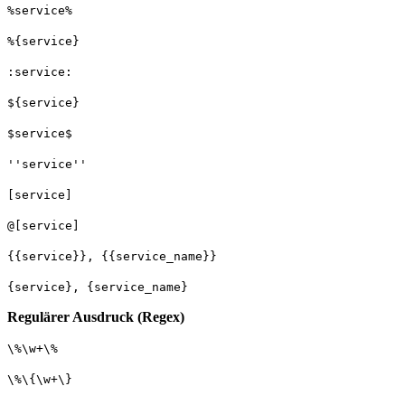
%service%
%{service}
:service:
${service}
$service$
''service''
[service]
@[service]
{{service}}, {{service_name}}
{service}, {service_name}
Regulärer Ausdruck (Regex)
\%\w+\%
\%\{\w+\}