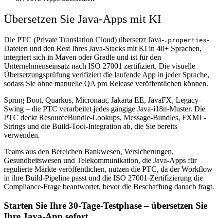
Übersetzen Sie Java-Apps mit KI
Die PTC (Private Translation Cloud) übersetzt Java-
-
.properties
Dateien und den Rest Ihres Java-Stacks mit KI in 40+ Sprachen,
integriert sich in Maven oder Gradle und ist für den
Unternehmenseinsatz nach ISO 27001 zertifiziert. Die visuelle
Übersetzungsprüfung verifiziert die laufende App in jeder Sprache,
sodass Sie ohne manuelle QA pro Release veröffentlichen können.
Spring Boot, Quarkus, Micronaut, Jakarta EE, JavaFX, Legacy-
Swing – die PTC verarbeitet jedes gängige Java-i18n-Muster. Die
PTC deckt ResourceBundle-Lookups, Message-Bundles, FXML-
Strings und die Build-Tool-Integration ab, die Sie bereits
verwenden.
Teams aus den Bereichen Bankwesen, Versicherungen,
Gesundheitswesen und Telekommunikation, die Java-Apps für
regulierte Märkte veröffentlichen, nutzen die PTC, da der Workflow
in ihre Build-Pipeline passt und die ISO 27001-Zertifizierung die
Compliance-Frage beantwortet, bevor die Beschaffung danach fragt.
Starten Sie Ihre 30-Tage-Testphase – übersetzen Sie
Ihre Java-App sofort