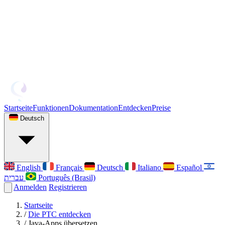
Startseite
Funktionen
Dokumentation
Entdecken
Preise
Deutsch
English
Français
Deutsch
Italiano
Español
עברית
Português (Brasil)
Anmelden
Registrieren
Startseite
/
Die PTC entdecken
/
Java-Apps übersetzen