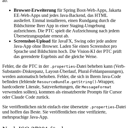
ab:
Browser-Erweiterung
für Spring Boot-Web-Apps, Jakarta
EE-Web-Apps und jedes Java-Backend, das HTML
ausliefert. Einmal installieren, einen Rundgang durch die
Bildschirme Ihrer App in einer Staging-Umgebung
aufzeichnen. Die PTC spielt die Aufzeichnung nach jedem
Übersetzungsupdate erneut ab.
Screenshot-Upload
für JavaFX, Swing oder jede andere
Java-App ohne Browser. Laden Sie einen Screenshot pro
Sprache und Bildschirm hoch. Die Vision-KI der PTC prüft
das gerenderte Ergebnis auf die gleiche Weise.
Fehler, die die PTC in der
-Datei beheben kann (Verb-
.properties
Substantiv-Diskrepanz, Layout-Überlauf, Plural-Fehlanpassungen),
werden automatisch behoben. Fehler, die sich in Ihrem Java-Code
befinden (fehlende
-Wrapper,
ResourceBundle.getString()
hardcodierte Literale, Satzverkettungen, die
MessageFormat
verwenden sollten), kommen als einsatzbereite Prompts für Cursor
oder Claude Code zurück.
Sie veröffentlichen nicht einfach eine übersetzte
-Datei
.properties
und hoffen das Beste. Sie veröffentlichen eine verifizierte,
mehrsprachige Java-App.