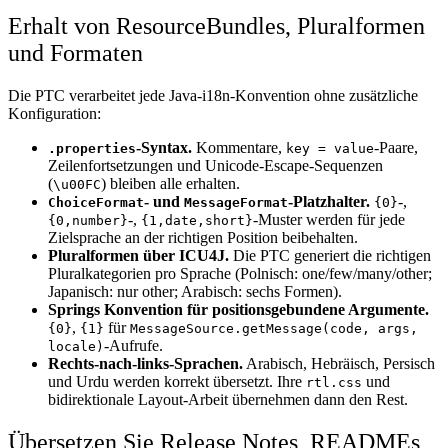
Erhalt von ResourceBundles, Pluralformen
und Formaten
Die PTC verarbeitet jede Java-i18n-Konvention ohne zusätzliche
Konfiguration:
-Syntax.
Kommentare,
-Paare,
.properties
key = value
Zeilenfortsetzungen und Unicode-Escape-Sequenzen
(
) bleiben alle erhalten.
\u00FC
- und
-Platzhalter.
-,
ChoiceFormat
MessageFormat
{0}
-,
-Muster werden für jede
{0,number}
{1,date,short}
Zielsprache an der richtigen Position beibehalten.
Pluralformen über ICU4J.
Die PTC generiert die richtigen
Pluralkategorien pro Sprache (Polnisch: one/few/many/other;
Japanisch: nur other; Arabisch: sechs Formen).
Springs Konvention für positionsgebundene Argumente.
,
für
{0}
{1}
MessageSource.getMessage(code, args,
-Aufrufe.
locale)
Rechts-nach-links-Sprachen.
Arabisch, Hebräisch, Persisch
und Urdu werden korrekt übersetzt. Ihre
und
rtl.css
bidirektionale Layout-Arbeit übernehmen dann den Rest.
Übersetzen Sie Release Notes, READMEs