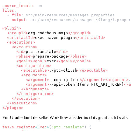
source_locale
:
en
files
:
-
file
:
src/main/resources/messages.properties
output
:
src/main/resources/messages_{{lang}}.proper
<plugin>
<groupId>
org.codehaus.mojo
</groupId>
<artifactId>
exec-maven-plugin
</artifactId>
<executions>
<execution>
<id>
ptc-translate
</id>
<phase>
prepare-package
</phase>
<goals><goal>
exec
</goal></goals>
<configuration>
<executable>
./ptc-cli.sh
</executable>
<arguments>
<argument>
--config-file
</argument><argument>
.
<argument>
--api-token=${env.PTC_API_TOKEN}
</a
</arguments>
</configuration>
</execution>
</executions>
</plugin>
Für Gradle läuft derselbe Workflow aus der
ab:
build.gradle.kts
tasks
.
register
<
Exec
>
(
"ptcTranslate"
)
{