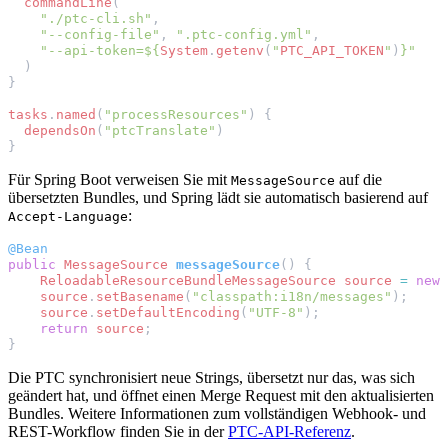
commandLine
(
"./ptc-cli.sh"
,
"--config-file"
,
".ptc-config.yml"
,
"--api-token=
${
System
.
getenv
(
"
PTC_API_TOKEN
"
)
}
"
)
}
tasks
.
named
(
"processResources"
)
{
dependsOn
(
"ptcTranslate"
)
}
Für Spring Boot verweisen Sie mit
auf die
MessageSource
übersetzten Bundles, und Spring lädt sie automatisch basierend auf
:
Accept-Language
@Bean
public
MessageSource
messageSource
()
{
ReloadableResourceBundleMessageSource
source
=
new
source
.
setBasename
(
"classpath:i18n/messages"
);
source
.
setDefaultEncoding
(
"UTF-8"
);
return
source
;
}
Die PTC synchronisiert neue Strings, übersetzt nur das, was sich
geändert hat, und öffnet einen Merge Request mit den aktualisierten
Bundles. Weitere Informationen zum vollständigen Webhook- und
REST-Workflow finden Sie in der
PTC-API-Referenz
.