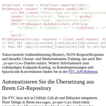
HttpClient
client
=
HttpClient
.
newHttpClient
();
HttpRequest
request
=
HttpRequest
.
newBuilder
()
.
uri
(
URI
.
create
(
"https://app.ptc.wpml.org/api/v1/co
.
header
(
"Authorization"
,
"Bearer "
+
apiKey
)
.
header
(
"Content-Type"
,
"application/json"
)
.
POST
(
HttpRequest
.
BodyPublishers
.
ofString
(
"{\"data\": {\"ticket\": \""
+
ticketText
+
"\"
))
.
build
();
HttpResponse
<
String
>
response
=
client
.
send
(
request
,
Ht
// Poll GET /api/v1/content_translation/{id}/status unt
// then GET /api/v1/content_translation/{id} to retriev
Token-basierte Authentifizierung (Bearer), JSON-Request/Response
und dasselbe Glossar- und Markenstimmen-Training, das auch Ihre
-Dateien nutzen. Weitere Informationen zum
.properties
vollständigen Endpunkt-Katalog, zu Ratenbegrenzungen und
Sprachcode-Konventionen finden Sie in der
PTC-API-Referenz
.
Automatisieren Sie die Übersetzung aus
Ihrem Git-Repository
Die PTC lässt sich in GitHub, GitLab und Bitbucket integrieren.
Neue Strings in Ihrem
lösen einen
messages.properties