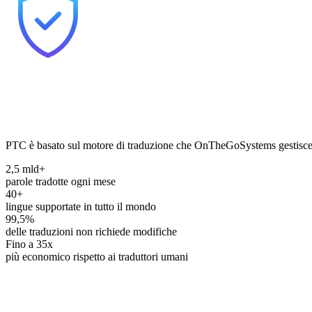
Qualità e convenienza di cui ti
PTC è basato sul motore di traduzione che OnTheGoSystems gestisce s
2,5 mld+
parole tradotte ogni mese
40+
lingue supportate in tutto il mondo
99,5%
delle traduzioni non richiede modifiche
Fino a 35x
più economico rispetto ai traduttori umani
Traduci il tuo software con PT