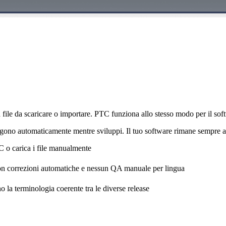
interno del tuo flusso di svilup
ile da scaricare o importare. PTC funziona allo stesso modo per il sof
engono automaticamente mentre sviluppi. Il tuo software rimane sempre a
C o carica i file manualmente
 con correzioni automatiche e nessun QA manuale per lingua
o la terminologia coerente tra le diverse release