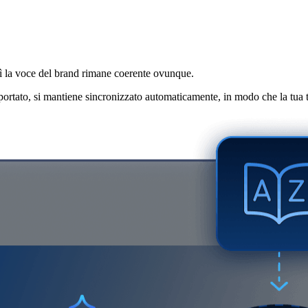
 web e il tuo software
sì la voce del brand rimane coerente ovunque.
rtato, si mantiene sincronizzato automaticamente, in modo che la tua te