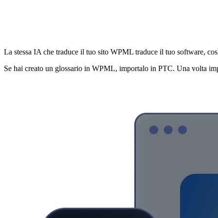
Un unico motore per il tuo sito
La stessa IA che traduce il tuo sito WPML traduce il tuo software, co
Se hai creato un glossario in WPML, importalo in PTC. Una volta impo