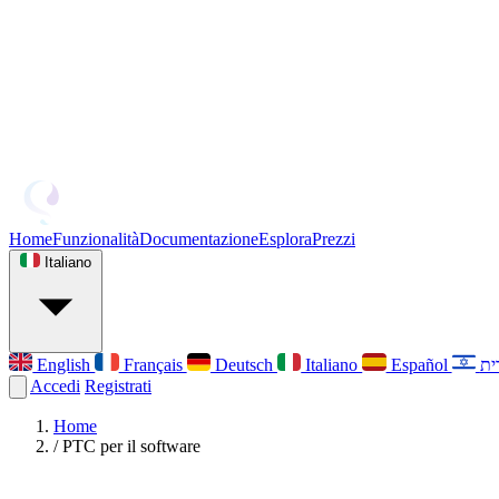
Home
Funzionalità
Documentazione
Esplora
Prezzi
Italiano
English
Français
Deutsch
Italiano
Español
Accedi
Registrati
Home
/
PTC per il software