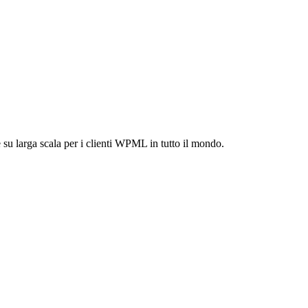
 puoi fidare
u larga scala per i clienti WPML in tutto il mondo.
C oggi stesso