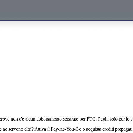
 usa i tuoi crediti WPML
 prova non c'è alcun abbonamento separato per PTC. Paghi solo per le pa
e ne servono altri? Attiva il Pay-As-You-Go o acquista crediti prepagati